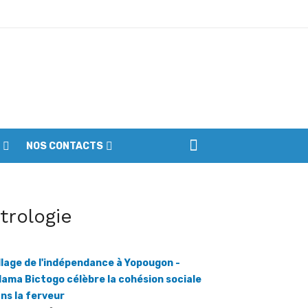
ptembre
NOS CONTACTS
iennes du parc
itrologie
llage de l'indépendance à Yopougon -
ama Bictogo célèbre la cohésion sociale
ns la ferveur
ratmat.info] Dans le cadre de la célébration du
e anniversaire de l'indépendance de la Côte