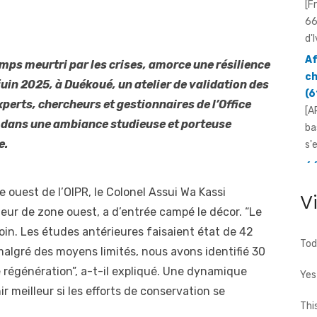
d'I
Af
ch
mps meurtri par les crises, amorce une résilience
(6
[A
uin 2025, à Duékoué, un atelier de validation des
ba
perts, chercheurs et gestionnaires de l’Office
s'
, dans une ambiance studieuse et porteuse
66
e.
N'
Yo
mo
e ouest de l’OIPR, le Colonel Assui Wa Kassi
V
[F
eur de zone ouest, a d’entrée campé le décor. “Le
66
oin. Les études antérieures faisaient état de 42
d'
Tod
algré des moyens limités, nous avons identifié 30
...
 régénération”, a-t-il expliqué. Une dynamique
Yes
ir meilleur si les efforts de conservation se
Thi