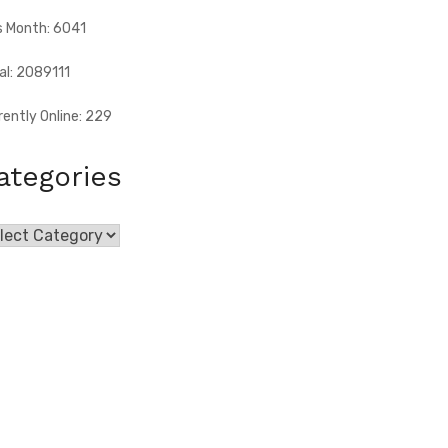
s Month: 6041
al: 2089111
rently Online: 229
ategories
egories