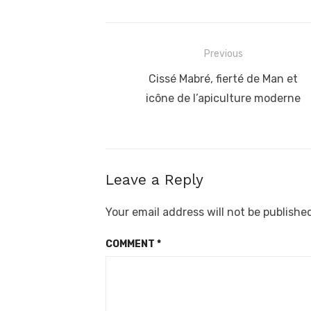
Post
Previous
navigation
Previous
Cissé Mabré, fierté de Man et
post:
icône de l’apiculture moderne
Leave a Reply
Your email address will not be publishe
COMMENT
*