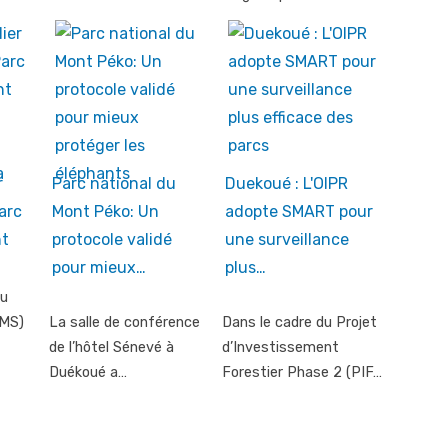
r
Parc national du
Duekoué : L'OIPR
arc
Mont Péko: Un
adopte SMART pour
nt
protocole validé
une surveillance
pour mieux…
plus…
du
NMS)
La salle de conférence
Dans le cadre du Projet
de l’hôtel Sénevé à
d’Investissement
Duékoué a…
Forestier Phase 2 (PIF…