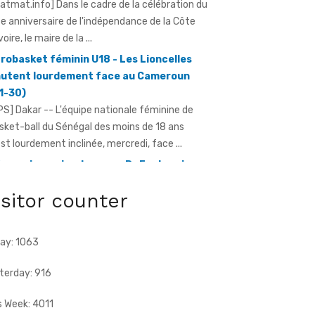
voire, le maire de la ...
robasket féminin U18 - Les Lioncelles
utent lourdement face au Cameroun
1-30)
PS] Dakar -- L'équipe nationale féminine de
sket-ball du Sénégal des moins de 18 ans
est lourdement inclinée, mercredi, face ...
e anniversaire du pays - Dr Euphrasie
Guessan, déléguée communale Pdci-Rda
pougon-Centre 1, appelle à la
bilisation exceptionnelle
isitor counter
ratmat.info] À 72 heures de la célébration du
e anniversaire de l'indépendance de la Côte
Ivoire, Dr Euphrasie N'Guessan, vice-présidente
ay: 1063
terday: 916
s Week: 4011