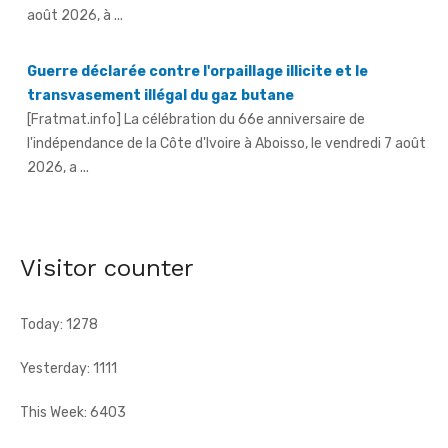
Guerre déclarée contre l'orpaillage illicite et le
transvasement illégal du gaz butane
[Fratmat.info] La célébration du 66e anniversaire de
l'indépendance de la Côte d'Ivoire à Aboisso, le vendredi 7 août
2026, a ...
An 66 de l'indépendance à Sandegué - Le préfet rend
hommage au Président Ouattara pour la consolidation
de la paix
[Fratmat.info] La ville de Sandegué, dans la région du
Gontougo, a célébré, le vendredi 7 août 2026, le 66e
Visitor counter
anniversaire ...
Today: 1278
Yesterday: 1111
This Week: 6403