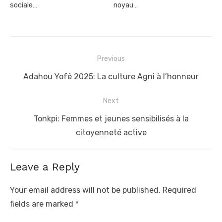
sociale…
noyau…
Post
Previous
navigation
Previous
Adahou Yofê 2025: La culture Agni à l’honneur
post:
Next
Next
Tonkpi: Femmes et jeunes sensibilisés à la
post:
citoyenneté active
Leave a Reply
Your email address will not be published.
Required
fields are marked
*