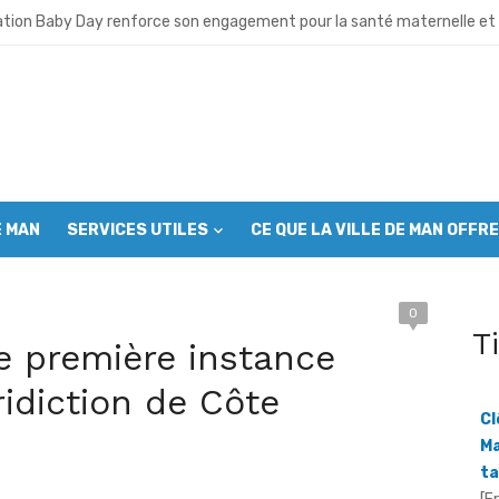
 lance ses activités et appelle à l’union des cadres
ation Baby Day renforce son engagement pour la santé maternelle et 
 neuve avant la fête nationale : Le Grand ménage mobilise autorités 
u café- cacao: Le Conseil café-cacao mobilise les producteurs avant 
ro déchet”: Plus de 1000 jeunes mobilisés à Man pour assainir la ville
E MAN
SERVICES UTILES
CE QUE LA VILLE DE MAN OFFRE
es musulmans appelés à s’engager contre l’incivisme et la drogue
sion du CGL Mont Péko: Les communautés riveraines appelées à deveni
0
T
OIPR intensifie ses efforts pour sortir la réserve de la liste du patrimo
e première instance
Cl
Ma
– cacao : Le SYNAVICI réclame un audit du collège des producteurs
ridiction de Côte
ta
[F
Koalga prend les rênes du SYNAVICI dans le Grand Ouest
un
lu