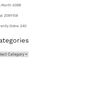
s Month: 6088
al: 2089158
rently Online: 240
ategories
egories