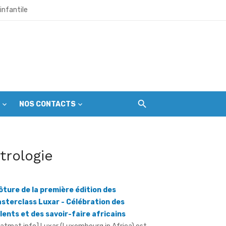
infantile
et citoyens
l’échéance du 1er septembre
NOS CONTACTS
r les premières gardiennes du parc
itrologie
ine mondial en péril
ôture de la première édition des
sterclass Luxar - Célébration des
lents et des savoir-faire africains
ratmat.info] Luxar (Luxembourg in Africa) est
e plateforme consacrée à la promotion du
xe africain, à la valorisation des métiers ...