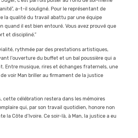
e. Juger, c’est parfois puiser au fond de soi-même
nité”, a-t-il souligné. Pour le représentant de
tre la qualité du travail abattu par une équipe
n quand il est bien entouré. Vous avez prouvé que
rt et discipliné.”
vialité, rythmée par des prestations artistiques,
ant l’ouverture du buffet et un bal poussière qui a
it. Entre musique, rires et échanges fraternels, une
 de voir Man briller au firmament de la justice
 cette célébration restera dans les mémoires
mplaire qui, par son travail quotidien, honore non
 la Côte d’Ivoire. Ce soir-là, à Man, la justice a eu