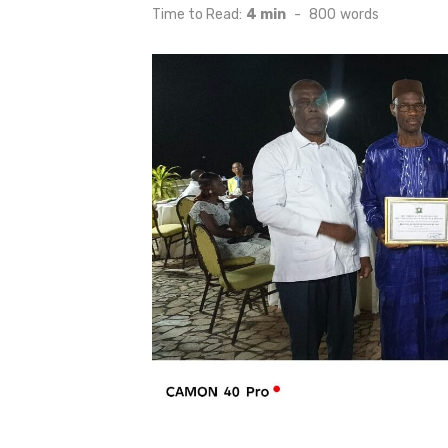
on
Time to Read:
4 min
-
800
words