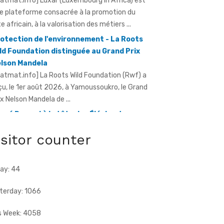
otection de l'environnement - La Roots
ld Foundation distinguée au Grand Prix
lson Mandela
ratmat.info] La Roots Wild Foundation (Rwf) a
çu, le 1er août 2026, à Yamoussoukro, le Grand
ix Nelson Mandela de ...
rvé Renard à la tête des Éléphants -
riss Diallo justifie son choix
ratmat.info] L'expérience, la connaissance du
otball africain et la capacité d'adaptation du
chnicien français justifient, selon la Fif, son
isitor counter
ix ...
ay: 44
terday: 1066
s Week: 4058