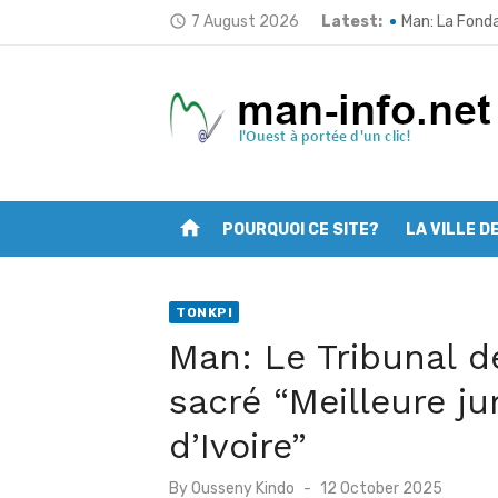
Skip
7 August 2026
Latest:
Tonkpi: L’ULDT
access_time
to
Man: La Fond
content
Man fait peau
Traçabilité d
Opération “Zé
home
POURQUOI CE SITE?
LA VILLE D
Man: Les jeun
Deuxième ses
TONKPI
Mont Nimba: L’
Man: Le Tribunal d
Filière café 
sacré “Meilleure ju
Man: Vincent 
d’Ivoire”
Posted
By
Ousseny Kindo
12 October 2025