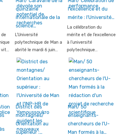
A
Man/ Caravane de la
Man/ Célébration de
quinzaine
l'excellence et du
internationale de la
mérite : l'Université…
science…
La célébration du
 de
L’Université
mérite et de l’excellence
mique
polytechnique de Man a
à l’université
 vit…
abrité le mardi 6 juin…
polytechnique…
tion
District des
Man/ 50
es
montagnes/
enseignants-
Orientation au
chercheurs de l'U-
supérieur :…
Man formés à la…