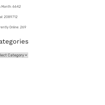
s Month: 6642
al: 2089712
rently Online: 269
ategories
egories