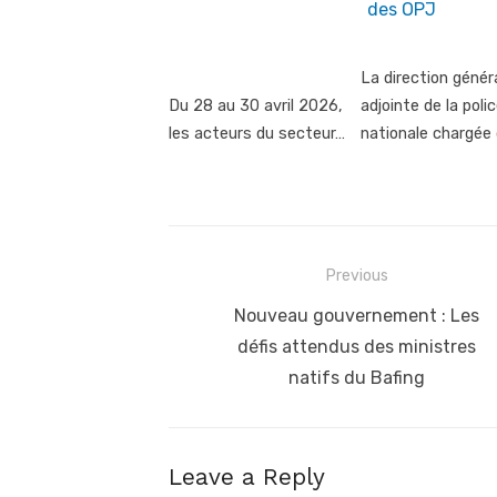
La direction génér
Du 28 au 30 avril 2026,
adjointe de la poli
les acteurs du secteur…
nationale chargée
Post
Previous
navigation
Previous
Nouveau gouvernement : Les
post:
défis attendus des ministres
natifs du Bafing
Leave a Reply