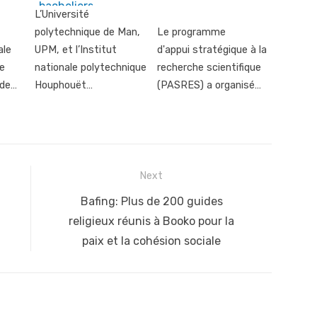
L’Université
polytechnique de Man,
Le programme
ale
UPM, et l’Institut
d'appui stratégique à la
ce
nationale polytechnique
recherche scientifique
 de…
Houphouët…
(PASRES) a organisé…
Next
Next
Bafing: Plus de 200 guides
post:
religieux réunis à Booko pour la
paix et la cohésion sociale