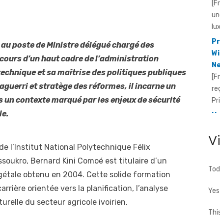
lu
Pr
Wi
Ne
au poste de Ministre délégué chargé des
[F
cours d’un haut cadre de l’administration
re
technique et sa maîtrise des politiques publiques
Pr
 aguerri et stratège des réformes, il incarne un
He
ns un contexte marqué par les enjeux de sécurité
Id
[F
le.
fo
te
V
de l’Institut National Polytechnique Félix
cho
ukro, Bernard Kini Comoé est titulaire d’un
Tod
gétale obtenu en 2004. Cette solide formation
arrière orientée vers la planification, l’analyse
Yes
relle du secteur agricole ivoirien.
Thi