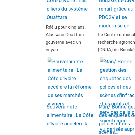
Côte d'Ivoire : Les
Bouaké: Le CNR
piliers du système
renaît grâce au
Ouattara
PDC2V et se
modernise en…
Réélu pour cinq ans,
Alassane Ouattara
Le Centre national
gouverne avec un
recherche agrono
noyau…
(CNRA) de Bouaké
Souveraineté
Man/ Bonne ges
alimentaire : La Côte
des enquêtes d
d'Ivoire accélère la…
polices et des
scènes…