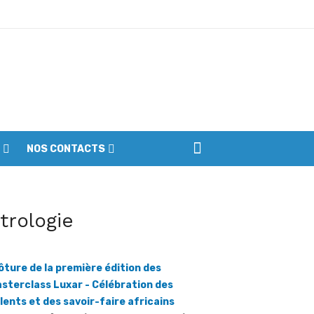
ptembre
NOS CONTACTS
iennes du parc
itrologie
ôture de la première édition des
sterclass Luxar - Célébration des
lents et des savoir-faire africains
ratmat.info] Luxar (Luxembourg in Africa) est
e plateforme consacrée à la promotion du