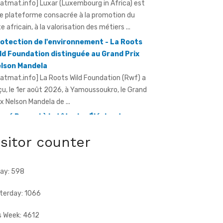
xe africain, à la valorisation des métiers ...
otection de l'environnement - La Roots
ld Foundation distinguée au Grand Prix
lson Mandela
ratmat.info] La Roots Wild Foundation (Rwf) a
çu, le 1er août 2026, à Yamoussoukro, le Grand
ix Nelson Mandela de ...
rvé Renard à la tête des Éléphants -
riss Diallo justifie son choix
ratmat.info] L'expérience, la connaissance du
otball africain et la capacité d'adaptation du
chnicien français justifient, selon la Fif, son
isitor counter
ix ...
ay: 598
terday: 1066
s Week: 4612