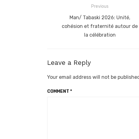
Post
Previous
navigation
Previous
Man/ Tabaski 2026: Unité,
post:
cohésion et fraternité autour de
la célébration
Leave a Reply
Your email address will not be publishe
COMMENT
*