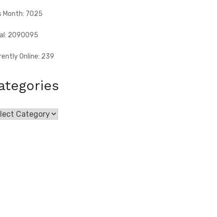
s Month: 7025
al: 2090095
rently Online: 239
ategories
egories