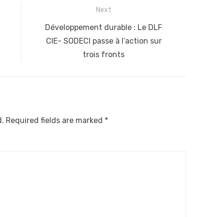
Next
Next
Développement durable : Le DLF
post:
CIE- SODECI passe à l’action sur
trois fronts
d.
Required fields are marked
*