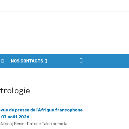
ptembre
NOS CONTACTS
iennes du parc
itrologie
vue de presse de l'Afrique francophone
 07 août 2026
llAfrica] Bénin : Patrice Talon prend la
ésidence du premier Sénat de l'ère bicamérale