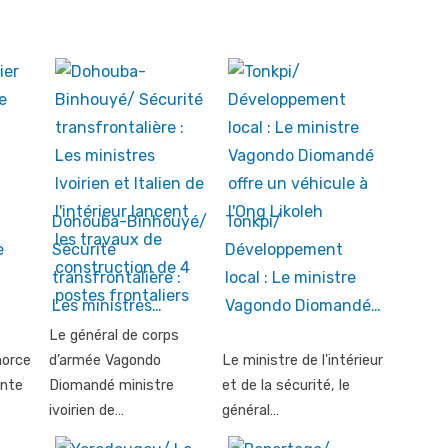
Dohouba-Binhouyé/
Tonkpi/
e
Sécurité
Développement
transfrontalière :
local : Le ministre
Les ministres…
Vagondo Diomandé…
Le général de corps
morce
d’armée Vagondo
Le ministre de l'intérieur
ante
Diomandé ministre
et de la sécurité, le
ivoirien de…
général…