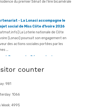
rtenariat - La Lonaci accompagne le
ojet social de Miss Côte d'Ivoire 2026
ratmat.info] La Loterie nationale de Côte
Ivoire (Lonaci) poursuit son engagement en
veur des actions sociales portées par les
nes ...
and-Bassam - Le Réseau des jeunes
dres du Sud-Comoé offre du matériel
dical à 4 structures sanitaires
isitor counter
ratmat.info] Le Réseau des jeunes cadres du
d-Comoé, dirigé par Eliame Niamkey, a remis,
 jeudi 6 août 2026, au ...
ay: 981
terday: 1066
s Week: 4995