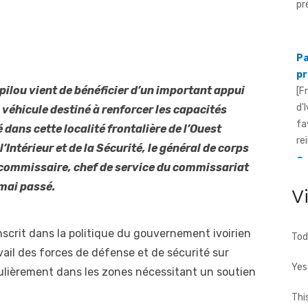
Pa
pr
[F
pilou vient de bénéficier d’un important appui
d'
 véhicule destiné à renforcer les capacités
fa
rei
 dans cette localité frontalière de l’Ouest
’Intérieur et de la Sécurité, le général de corps
Gr
ca
commissaire, chef de service du commissariat
mé
 mai passé.
V
[F
Su
le
nscrit dans la politique du gouvernement ivoirien
Tod
vail des forces de défense et de sécurité sur
Yes
iculièrement dans les zones nécessitant un soutien
Thi