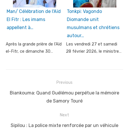
Man/ Célébration de l'Aïd
Tonkpi: Vagondo
El Fitr : Les imams
Diomande unit
appellent à…
musulmans et chrétiens
autour…
Après la grande prière de l’Aïd
Les vendredi 27 et samedi
el-Fitr, ce dimanche 30…
28 février 2026, le ministre…
Post
Previous
navigation
Previous
Biankouma: Quand Guélémou perpétue la mémoire
post:
de Samory Touré
Next
Next
Sipilou : La police mixte renforcée par un véhicule