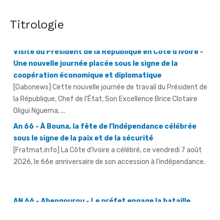
Visite du Président de la République en Côte d'Ivoire -
Titrologie
Une nouvelle journée placée sous le signe de la
coopération économique et diplomatique
[Gabonews] Cette nouvelle journée de travail du Président de
la République, Chef de l'État, Son Excellence Brice Clotaire
Oligui Nguema, ...
An 66 - À Bouna, la fête de l'Indépendance célébrée
sous le signe de la paix et de la sécurité
[Fratmat.info] La Côte d'Ivoire a célébré, ce vendredi 7 août
2026, le 66e anniversaire de son accession à l'indépendance.
AN 66 - Abengourou - Le préfet engage la bataille
contre les fléaux qui freinent le développement
[Fratmat.info] La célébration du 66e anniversaire de
l'indépendance de la Côte d'Ivoire, ce vendredi 7 août 2026 à
Abengourou, a ...