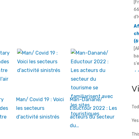
[F
66
d'I
Af
ch
(6
[A
ba
s'
66
N'
V
Yo
mo
ry
Man/ Covid 19 : Voici
Man-Danané/
[F
Tod
des
les secteurs
Eductour 2022 : Les
66
tre
d'activité sinistrés
acteurs du secteur
d'
Yes
...
du…
Thi