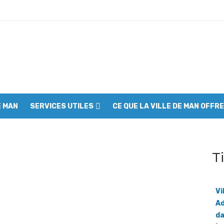
00 jeunes mobilisés à Man pour assainir la ville
à s’engager contre l’incivisme et la drogue
: Les communautés riveraines appelées à devenir les premières gard
forts pour sortir la réserve de la liste du patrimoine mondial en péril
E MAN
SERVICES UTILES
CE QUE LA VILLE DE MAN OFFRE
 réclame un audit du collège des producteurs
es du SYNAVICI dans le Grand Ouest
t appelle à l’union des cadres
T
ce son engagement pour la santé maternelle et infantile
olice inauguré
Vi
Ad
ne la page de la dissidence
da