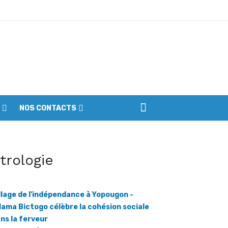
iennes du parc
NOS CONTACTS
itrologie
llage de l'indépendance à Yopougon -
ama Bictogo célèbre la cohésion sociale
ns la ferveur