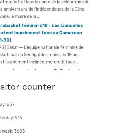
ratmat.info] Dans le cadre de la célébration du
e anniversaire de l'indépendance de la Côte
voire, le maire de la ...
robasket féminin U18 - Les Lioncelles
utent lourdement face au Cameroun
1-30)
PS] Dakar -- L'équipe nationale féminine de
sket-ball du Sénégal des moins de 18 ans
est lourdement inclinée, mercredi, face ...
e anniversaire du pays - Dr Euphrasie
Guessan, déléguée communale Pdci-Rda
isitor counter
pougon-Centre 1, appelle à la
bilisation exceptionnelle
ratmat.info] À 72 heures de la célébration du
ay: 657
e anniversaire de l'indépendance de la Côte
Ivoire, Dr Euphrasie N'Guessan, vice-présidente
terday: 916
s Week: 3605