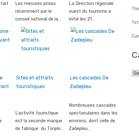
tait
Les mesures prises
La Direction régionale
Thi
récemment par le
ouest du tourisme a
conseil national de la…
initié les 21…
Tot
Cur
C
Cat
e
Sites et attraits
Les cascades De
vant
touristiques
Zadepleu
Nombreuses cascades
L'activité touristique
spectaculaires dans les
a
est la seconde marque
environs, dont celle de
de fabrique du Tonpki…
Zadepleu…