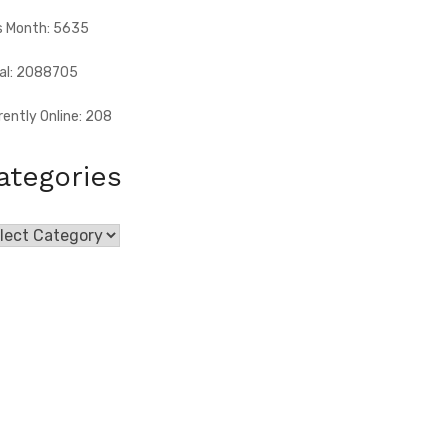
s Month: 5635
al: 2088705
rently Online: 208
ategories
egories