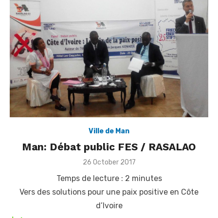
Ville de Man
Man: Débat public FES / RASALAO
Posted
26 October 2017
on
Temps de lecture :
2
minutes
Vers des solutions pour une paix positive en Côte
d’Ivoire