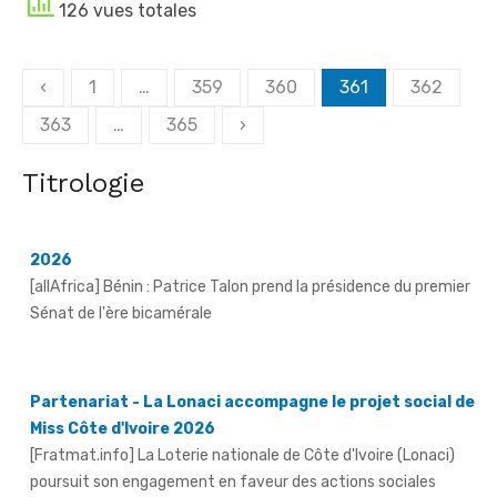
126 vues totales
Posts
‹
1
…
359
360
361
362
Revue de presse de l'Afrique francophone du 07 août
navigation
2026
363
…
365
›
[allAfrica] Bénin : Patrice Talon prend la présidence du premier
Sénat de l'ère bicamérale
Titrologie
Partenariat - La Lonaci accompagne le projet social de
Miss Côte d'Ivoire 2026
[Fratmat.info] La Loterie nationale de Côte d'Ivoire (Lonaci)
poursuit son engagement en faveur des actions sociales
portées par les reines ...
Grand-Bassam - Le Réseau des jeunes cadres du Sud-
Comoé offre du matériel médical à 4 structures
sanitaires