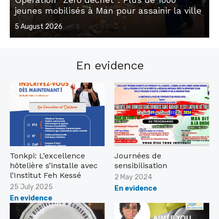
jeunes mobilisés à Man pour assainir la ville
Posted
5 August 2026
on
En evidence
Tonkpi: L’excellence
Journées de
hôtelière s’installe avec
sensibilisation
l’Institut Feh Kessé
Posted
2 May 2024
on
Posted
25 July 2025
En evidence
on
En evidence