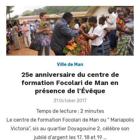
Ville de Man
25e anniversaire du centre de
formation Focolari de Man en
présence de l’Évêque
Posted
31 October 2017
on
Temps de lecture :
2
minutes
Le centre de formation Focolari de Man ou ” Mariapolis
Victoria”, sis au quartier Doyagouine 2, célèbre son
jubilé d’argent les 17, 18 et 19 …