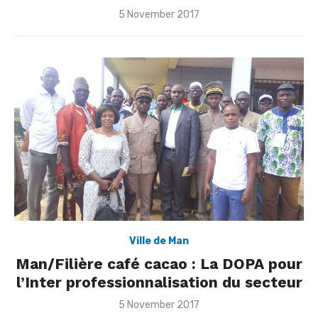
Posted
5 November 2017
on
Ville de Man
Man/Filière café cacao : La DOPA pour
l’Inter professionnalisation du secteur
Posted
5 November 2017
on