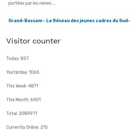
[Fratmat.info] Le Réseau des jeunes cadres du Sud-Comoé,
dirigé par Eliame Niamkey, a remis, le jeudi 6 août 2026, au ...
Visitor counter
Today: 857
Yesterday: 1066
This Week: 4871
This Month: 6901
Total: 2089971
Currently Online: 215