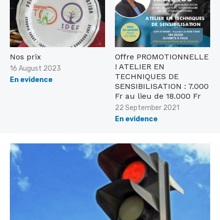
Nos prix
Offre PROMOTIONNELLE
! ATELIER EN
Posted
16 August 2023
TECHNIQUES DE
on
En evidence
SENSIBILISATION : 7.000
Fr au lieu de 18.000 Fr
Posted
22 September 2021
on
En evidence