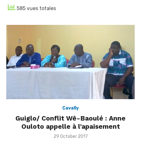
585 vues totales
Cavally
Guiglo/ Conflit Wê-Baoulé : Anne
Ouloto appelle à l’apaisement
Posted
29 October 2017