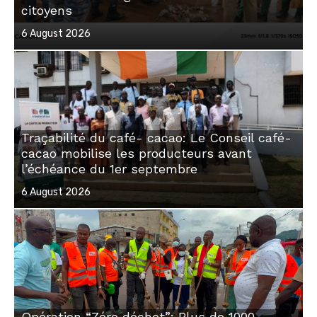
citoyens
Posted
6 August 2026
on
Traçabilité du café- cacao: Le Conseil café-
cacao mobilise les producteurs avant
l’échéance du 1er septembre
Posted
6 August 2026
on
Opération “Zéro déchet”: Plus de 1000