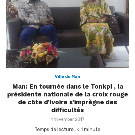
Ville de Man
Man: En tournée dans le Tonkpi , la
présidente nationale de la croix rouge
de côte d’ivoire s’imprègne des
difficultés
Posted
1 November 2017
on
Temps de lecture :
< 1
minute