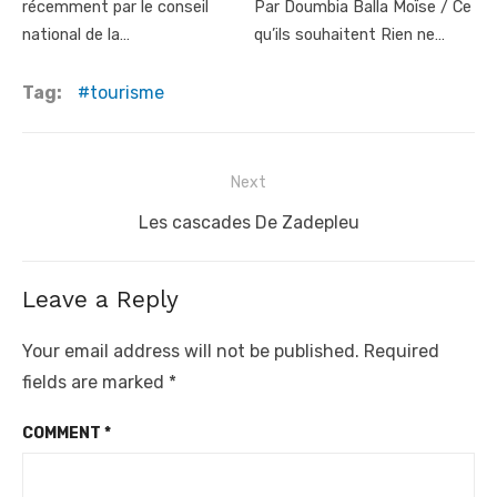
récemment par le conseil
Par Doumbia Balla Moïse / Ce
national de la…
qu’ils souhaitent Rien ne…
Tag:
tourisme
Post
Next
navigation
Next
Les cascades De Zadepleu
post:
Leave a Reply
Your email address will not be published.
Required
fields are marked
*
COMMENT
*