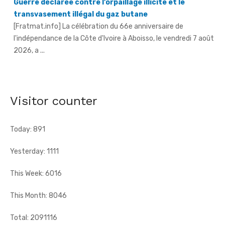
Guerre déclarée contre l'orpaillage illicite et le
transvasement illégal du gaz butane
[Fratmat.info] La célébration du 66e anniversaire de
l'indépendance de la Côte d'Ivoire à Aboisso, le vendredi 7 août
2026, a ...
An 66 de l'indépendance à Sandegué - Le préfet rend
hommage au Président Ouattara pour la consolidation
Visitor counter
de la paix
[Fratmat.info] La ville de Sandegué, dans la région du
Gontougo, a célébré, le vendredi 7 août 2026, le 66e
Today: 891
anniversaire ...
Yesterday: 1111
This Week: 6016
This Month: 8046
Total: 2091116