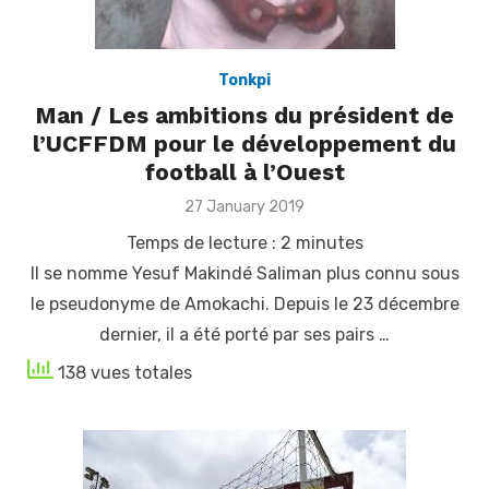
Tonkpi
Man / Les ambitions du président de
l’UCFFDM pour le développement du
football à l’Ouest
Posted
27 January 2019
on
Temps de lecture :
2
minutes
Il se nomme Yesuf Makindé Saliman plus connu sous
le pseudonyme de Amokachi. Depuis le 23 décembre
dernier, il a été porté par ses pairs …
138 vues totales