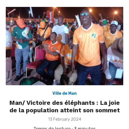
Ville de Man
Man/ Victoire des éléphants : La joie
de la population atteint son sommet
Posted
13 February 2024
on
Temps de lecture :
3
minutes