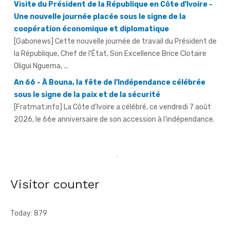
la République, Chef de l'État, Son Excellence Brice Clotaire
Oligui Nguema, ...
An 66 - À Bouna, la fête de l'Indépendance célébrée
sous le signe de la paix et de la sécurité
[Fratmat.info] La Côte d'Ivoire a célébré, ce vendredi 7 août
2026, le 66e anniversaire de son accession à l'indépendance.
AN 66 - Abengourou - Le préfet engage la bataille
contre les fléaux qui freinent le développement
[Fratmat.info] La célébration du 66e anniversaire de
l'indépendance de la Côte d'Ivoire, ce vendredi 7 août 2026 à
Abengourou, a ...
Visitor counter
Today: 879