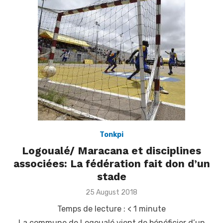
Tonkpi
Logoualé/ Maracana et disciplines
associées: La fédération fait don d’un
stade
Posted
25 August 2018
on
Temps de lecture :
< 1
minute
La commune de Logoualé vient de bénéficier d’un