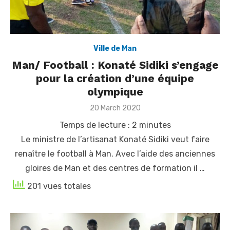
Ville de Man
Man/ Football : Konaté Sidiki s’engage
pour la création d’une équipe
olympique
Posted
20 March 2020
on
Temps de lecture :
2
minutes
Le ministre de l’artisanat Konaté Sidiki veut faire
renaître le football à Man. Avec l’aide des anciennes
gloires de Man et des centres de formation il …
201 vues totales