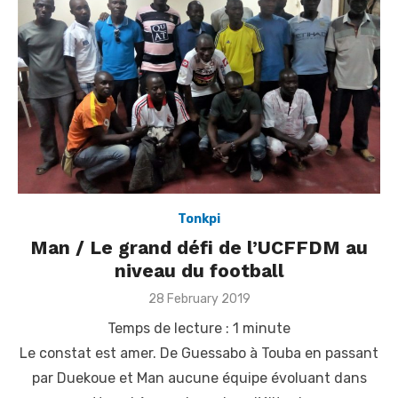
Tonkpi
Man / Le grand défi de l’UCFFDM au
niveau du football
Posted
28 February 2019
on
Temps de lecture :
1
minute
Le constat est amer. De Guessabo à Touba en passant
par Duekoue et Man aucune équipe évoluant dans