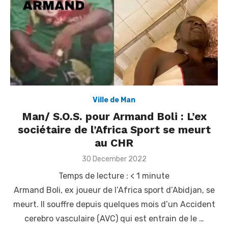
Ville de Man
Man/ S.O.S. pour Armand Boli : L’ex
sociétaire de l’Africa Sport se meurt
au CHR
Posted
30 December 2022
on
Temps de lecture :
< 1
minute
Armand Boli, ex joueur de l’Africa sport d’Abidjan, se
meurt. Il souffre depuis quelques mois d’un Accident
cerebro vasculaire (AVC) qui est entrain de le …