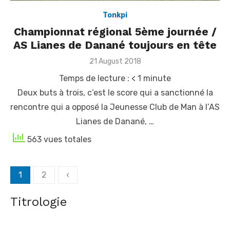
Tonkpi
Championnat régional 5ème journée /
AS Lianes de Danané toujours en tête
Posted
21 August 2018
on
Temps de lecture :
< 1
minute
Deux buts à trois, c’est le score qui a sanctionné la
rencontre qui a opposé la Jeunesse Club de Man à l’AS
Lianes de Danané, …
563 vues totales
Posts
1
2
‹
Visite du Président de la République en Côte d'Ivoire -
navigation
Une nouvelle journée placée sous le signe de la
Titrologie
coopération économique et diplomatique
[Gabonews] Cette nouvelle journée de travail du Président de