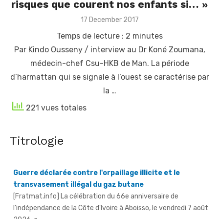
risques que courent nos enfants si… »
Posted
17 December 2017
on
Temps de lecture :
2
minutes
Par Kindo Ousseny / interview au Dr Koné Zoumana,
médecin-chef Csu-HKB de Man. La période
d’harmattan qui se signale à l’ouest se caractérise par
la …
221 vues totales
Titrologie
Guerre déclarée contre l'orpaillage illicite et le
transvasement illégal du gaz butane
[Fratmat.info] La célébration du 66e anniversaire de
l'indépendance de la Côte d'Ivoire à Aboisso, le vendredi 7 août