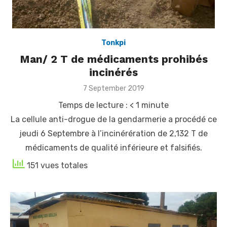
Tonkpi
Man/ 2 T de médicaments prohibés
incinérés
Posted
7 September 2019
on
Temps de lecture :
< 1
minute
La cellule anti-drogue de la gendarmerie a procédé ce
jeudi 6 Septembre à l’incinérération de 2,132 T de
médicaments de qualité inférieure et falsifiés.
151 vues totales