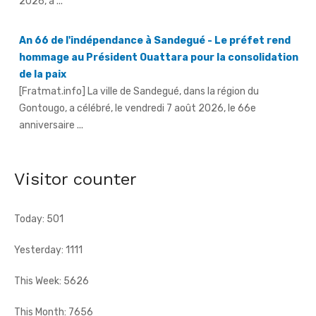
2026, a ...
An 66 de l'indépendance à Sandegué - Le préfet rend
hommage au Président Ouattara pour la consolidation
de la paix
[Fratmat.info] La ville de Sandegué, dans la région du
Gontougo, a célébré, le vendredi 7 août 2026, le 66e
anniversaire ...
66e anniversaire de l'indépendance à Tougbo - Le
sous-préfet appelle à l'union face à la menace
Visitor counter
terroriste
[Fratmat.info] À l'occasion de la célébration du 66e
anniversaire de l'indépendance de la Côte d'Ivoire, le sous-
Today: 501
préfet de Tougbo, dans ...
Yesterday: 1111
This Week: 5626
This Month: 7656