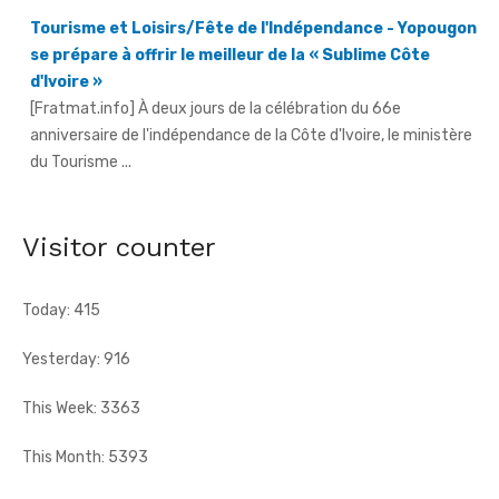
[Fratmat.info] À deux jours de la célébration du 66e
anniversaire de l'indépendance de la Côte d'Ivoire, le ministère
du Tourisme ...
Fête de l'indépendance - L'Inde à l'honneur, avec un
contingent militaire au défilé
[Fratmat.info] Un contingent de l'armée indienne participera
pour la première fois au défilé du 7 août à Yopougon.
Visitor counter
Today: 415
Yesterday: 916
This Week: 3363
This Month: 5393