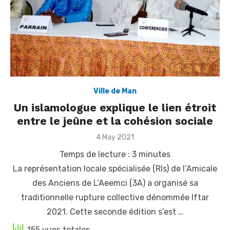
Ville de Man
Un islamologue explique le lien étroit
entre le jeûne et la cohésion sociale
Posted
4 May 2021
on
Temps de lecture :
3
minutes
La représentation locale spécialisée (Rls) de l’Amicale
des Anciens de L’Aeemci (3A) a organisé sa
traditionnelle rupture collective dénommée Iftar
2021. Cette seconde édition s’est …
155 vues totales