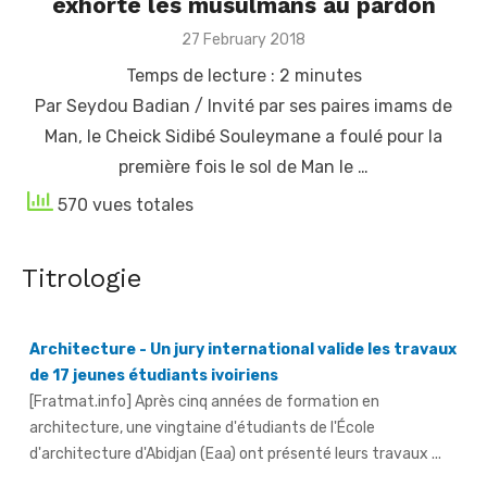
exhorte les musulmans au pardon
Posted
27 February 2018
on
Temps de lecture :
2
minutes
Par Seydou Badian / Invité par ses paires imams de
Man, le Cheick Sidibé Souleymane a foulé pour la
première fois le sol de Man le …
570 vues totales
Architecture - Un jury international valide les travaux
Titrologie
de 17 jeunes étudiants ivoiriens
[Fratmat.info] Après cinq années de formation en
architecture, une vingtaine d'étudiants de l'École
d'architecture d'Abidjan (Eaa) ont présenté leurs travaux ...
Tourisme et Loisirs/Fête de l'Indépendance - Yopougon
se prépare à offrir le meilleur de la « Sublime Côte
d'Ivoire »