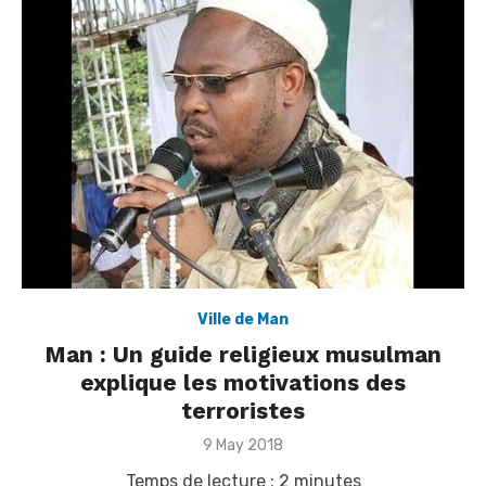
Ville de Man
Man : Un guide religieux musulman
explique les motivations des
terroristes
Posted
9 May 2018
on
Temps de lecture :
2
minutes