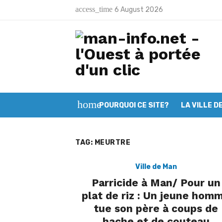
Skip
access_time
6 August 2026
to
Latest:
Opération “Zéro déchet”: Plus de 10
content
Man: Les jeunes musulmans appelés 
Deuxième session du CGL Mont Péko
Mont Nimba: L’OIPR intensifie ses ef
home
POURQUOI CE SITE?
LA VILLE D
Filière café – cacao : Le SYNAVICI
Man: Vincent Koalga prend les rên
TAG:
MEURTRE
Tonkpi: L’ULDT lance ses activités e
Man: La Fondation Baby Day renfor
Ville de Man
Parricide à Man/ Pour un
Koro: Le premier commissariat de p
plat de riz : Un jeune hom
tue son père à coups de
Logoualé: Le conseil municipal tour
hache et de couteau