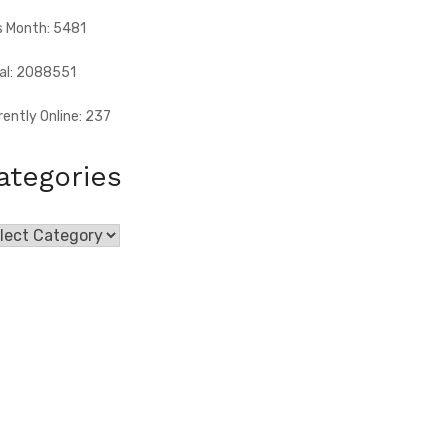
s Month: 5481
al: 2088551
rently Online: 237
ategories
egories