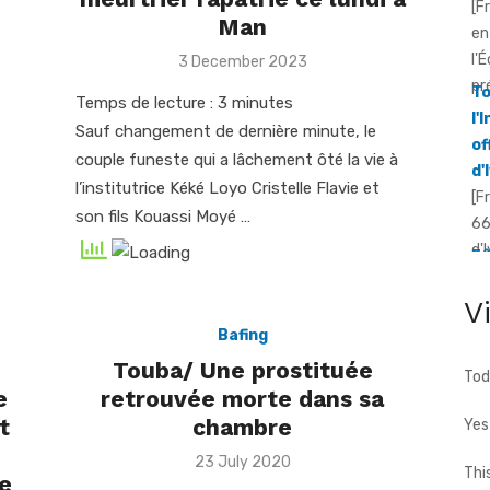
[F
Man
en
l'
Posted
3 December 2023
on
pr
To
Temps de lecture :
3
minutes
l'
Sauf changement de dernière minute, le
of
couple funeste qui a lâchement ôté la vie à
d'
l’institutrice Kéké Loyo Cristelle Flavie et
[F
son fils Kouassi Moyé …
66
d'
Fê
av
V
[F
Bafing
in
dé
Touba/ Une prostituée
Tod
e
retrouvée morte dans sa
t
chambre
Yes
Posted
23 July 2020
Thi
ce
on