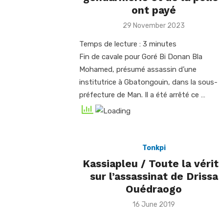
ont payé
Posted
29 November 2023
on
Temps de lecture :
3
minutes
Fin de cavale pour Goré Bi Donan Bla
Mohamed, présumé assassin d’une
institutrice à Gbatongouin, dans la sous-
préfecture de Man. Il a été arrêté ce …
Tonkpi
Kassiapleu / Toute la véri
sur l’assassinat de Drissa
Ouédraogo
Posted
16 June 2019
on