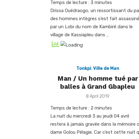
Temps de lecture :
3
minutes
Drissa Ouédraogo, un ressortissant du p
des hommes intègres s’est fait assassin
par un Lobi du nom de Kambiré dans le
village de Kassiapleu dans …
Tonkpi
,
Ville de Man
Man / Un homme tué par
balles à Grand Gbapleu
Posted
8 April 2019
on
Temps de lecture :
2
minutes
La nuit du mercredi 3 au jeudi 04 avril
restera à jamais gravée dans la mémoire 
dame Golou Pélagie. Car c’est cette nuit 