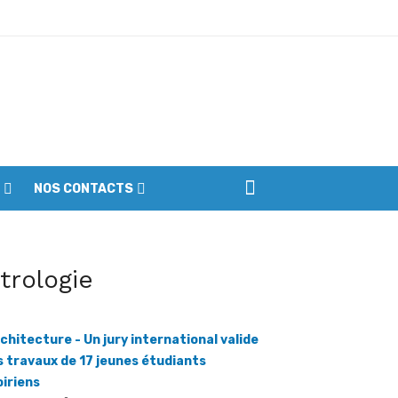
iennes du parc
NOS CONTACTS
itrologie
chitecture - Un jury international valide
s travaux de 17 jeunes étudiants
oiriens