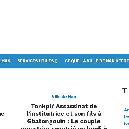
00 jeunes mobilisés à Man pour assainir la ville
à s’engager contre l’incivisme et la drogue
: Les communautés riveraines appelées à devenir les premières gard
forts pour sortir la réserve de la liste du patrimoine mondial en péril
E MAN
SERVICES UTILES
CE QUE LA VILLE DE MAN OFFRE
 réclame un audit du collège des producteurs
es du SYNAVICI dans le Grand Ouest
t appelle à l’union des cadres
T
ce son engagement pour la santé maternelle et infantile
Ville de Man
Tonkpi/ Assassinat de
olice inauguré
Ar
me
l’institutrice et son fils à
le
Gbatongouin : Le couple
ne la page de la dissidence
iv
meurtrier rapatrié ce lundi à