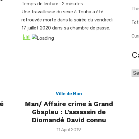
Temps de lecture :
2
minutes
Thi
Une travailleuse du sexe à Touba a été
retrouvée morte dans la soirée du vendredi
Tot
17 juillet 2020 dans sa chambre de passe.
Cur
C
Cat
Ville de Man
té
Man/ Affaire crime à Grand
Gbapleu : L’assassin de
Diomandé David connu
Posted
11 April 2019
on