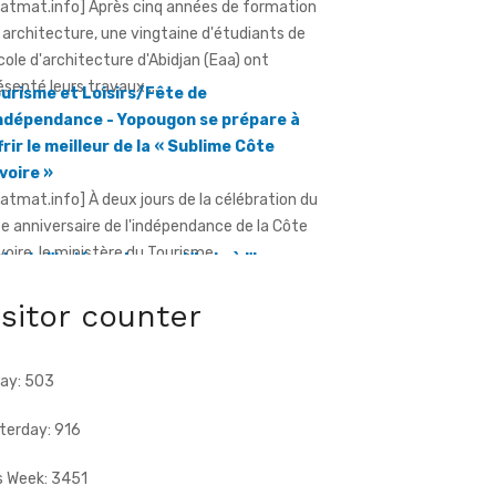
ratmat.info] Après cinq années de formation
 architecture, une vingtaine d'étudiants de
École d'architecture d'Abidjan (Eaa) ont
ésenté leurs travaux ...
urisme et Loisirs/Fête de
Indépendance - Yopougon se prépare à
frir le meilleur de la « Sublime Côte
Ivoire »
ratmat.info] À deux jours de la célébration du
e anniversaire de l'indépendance de la Côte
Ivoire, le ministère du Tourisme ...
te de l'indépendance - L'Inde à l'honneur,
ec un contingent militaire au défilé
isitor counter
ratmat.info] Un contingent de l'armée
dienne participera pour la première fois au
filé du 7 août à Yopougon.
ay: 503
terday: 916
s Week: 3451