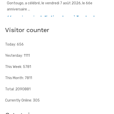
terroriste
[Fratmat.info] À l'occasion de la célébration du 66e
anniversaire de l'indépendance de la Côte d'Ivoire, le sous-
préfet de Tougbo, dans ...
Visitor counter
Today: 656
Yesterday: 1111
This Week: 5781
This Month: 7811
Total: 2090881
Currently Online: 305