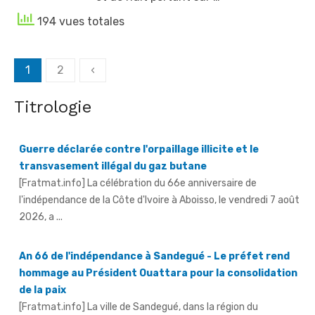
194 vues totales
Posts
1
2
‹
Guerre déclarée contre l'orpaillage illicite et le
navigation
transvasement illégal du gaz butane
Titrologie
[Fratmat.info] La célébration du 66e anniversaire de
l'indépendance de la Côte d'Ivoire à Aboisso, le vendredi 7 août
2026, a ...
An 66 de l'indépendance à Sandegué - Le préfet rend
hommage au Président Ouattara pour la consolidation
de la paix
[Fratmat.info] La ville de Sandegué, dans la région du
Gontougo, a célébré, le vendredi 7 août 2026, le 66e
anniversaire ...
66e anniversaire de l'indépendance à Tougbo - Le
sous-préfet appelle à l'union face à la menace