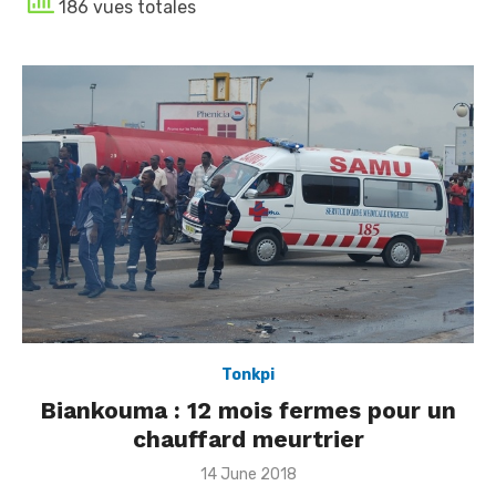
186 vues totales
Tonkpi
Biankouma : 12 mois fermes pour un
chauffard meurtrier
Posted
14 June 2018
on