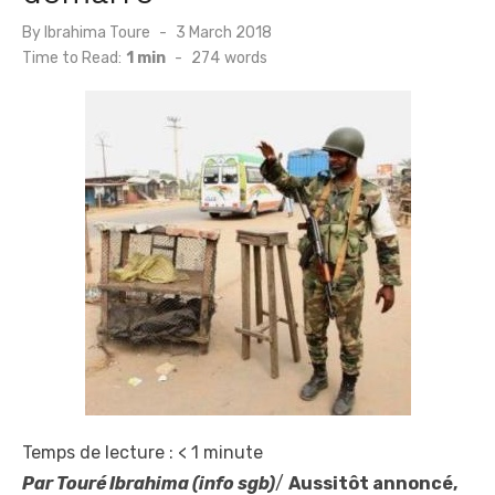
Posted
By
Ibrahima Toure
3 March 2018
on
Time to Read:
1 min
-
274
words
Temps de lecture :
< 1
minute
Par Touré Ibrahima (info sgb)
/
Aussitôt annoncé,