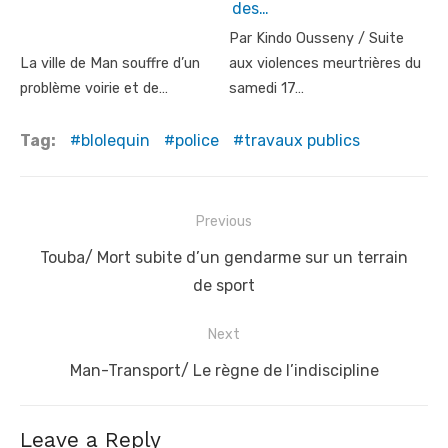
des…
Par Kindo Ousseny / Suite
La ville de Man souffre d’un
aux violences meurtrières du
problème voirie et de…
samedi 17…
Tag:
blolequin
police
travaux publics
Post
Previous
navigation
Previous
Touba/ Mort subite d’un gendarme sur un terrain
post:
de sport
Next
Next
Man-Transport/ Le règne de l’indiscipline
post:
Leave a Reply