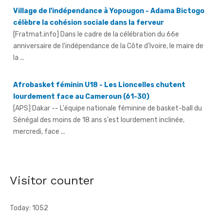
Village de l'indépendance à Yopougon - Adama Bictogo
célèbre la cohésion sociale dans la ferveur
[Fratmat.info] Dans le cadre de la célébration du 66e
anniversaire de l'indépendance de la Côte d'Ivoire, le maire de
la ...
Afrobasket féminin U18 - Les Lioncelles chutent
lourdement face au Cameroun (61-30)
[APS] Dakar -- L'équipe nationale féminine de basket-ball du
Sénégal des moins de 18 ans s'est lourdement inclinée,
mercredi, face ...
66e anniversaire du pays - Dr Euphrasie N'Guessan,
déléguée communale Pdci-Rda Yopougon-Centre 1,
appelle à la mobilisation exceptionnelle
Visitor counter
[Fratmat.info] À 72 heures de la célébration du 66e
anniversaire de l'indépendance de la Côte d'Ivoire, Dr Euphrasie
Today: 1052
N'Guessan, vice-présidente ...