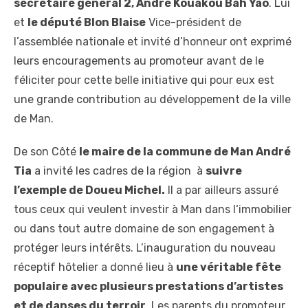
secrétaire général 2, André Kouakou Bah Yao
. Lui
et
le député Blon Blaise
Vice-président de
l’assemblée nationale et invité d’honneur ont exprimé
leurs encouragements au promoteur avant de le
féliciter pour cette belle initiative qui pour eux est
une grande contribution au développement de la ville
de Man.
De son Côté
le maire de la commune de Man André
Tia
a invité les cadres de la région à
suivre
l’exemple de Doueu Michel.
Il a par ailleurs assuré
tous ceux qui veulent investir à Man dans l‘immobilier
ou dans tout autre domaine de son engagement à
protéger leurs intérêts. L’inauguration du nouveau
réceptif hôtelier a donné lieu à
une véritable fête
populaire avec plusieurs prestations d’artistes
et de danses du terroir
. Les parents du promoteur