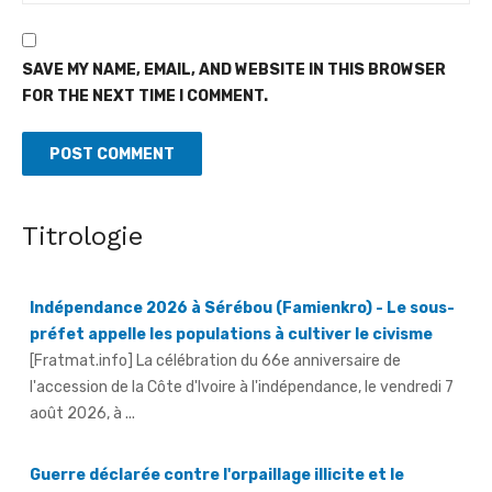
SAVE MY NAME, EMAIL, AND WEBSITE IN THIS BROWSER
FOR THE NEXT TIME I COMMENT.
Titrologie
Indépendance 2026 à Sérébou (Famienkro) - Le sous-
préfet appelle les populations à cultiver le civisme
[Fratmat.info] La célébration du 66e anniversaire de
l'accession de la Côte d'Ivoire à l'indépendance, le vendredi 7
août 2026, à ...
Guerre déclarée contre l'orpaillage illicite et le
transvasement illégal du gaz butane
[Fratmat.info] La célébration du 66e anniversaire de