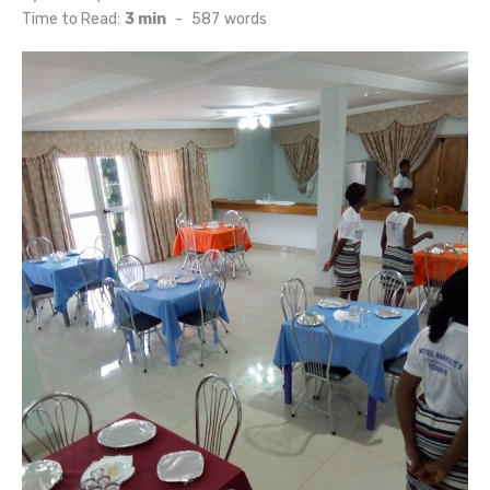
on
Time to Read:
3 min
-
587
words