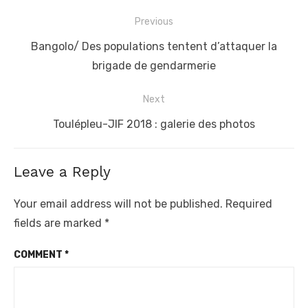
Post
Previous
navigation
Previous
Bangolo/ Des populations tentent d’attaquer la
post:
brigade de gendarmerie
Next
Next
Toulépleu-JIF 2018 : galerie des photos
post:
Leave a Reply
Your email address will not be published.
Required
fields are marked
*
COMMENT
*