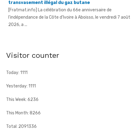
l'indépendance de la Côte d'Ivoire à Aboisso, le vendredi 7 août
2026, a ...
An 66 de l'indépendance à Sandegué - Le préfet rend
hommage au Président Ouattara pour la consolidation
de la paix
[Fratmat.info] La ville de Sandegué, dans la région du
Visitor counter
Gontougo, a célébré, le vendredi 7 août 2026, le 66e
anniversaire ...
Today: 1111
Yesterday: 1111
This Week: 6236
This Month: 8266
Total: 2091336