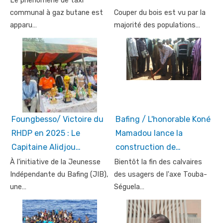
Le phénomène de taxi
communal à gaz butane est
Couper du bois est vu par la
apparu…
majorité des populations…
Foungbesso/ Victoire du
Bafing / L'honorable Koné
RHDP en 2025 : Le
Mamadou lance la
Capitaine Alidjou…
construction de…
À l'initiative de la Jeunesse
Bientôt la fin des calvaires
Indépendante du Bafing (JIB),
des usagers de l'axe Touba-
une…
Séguela…