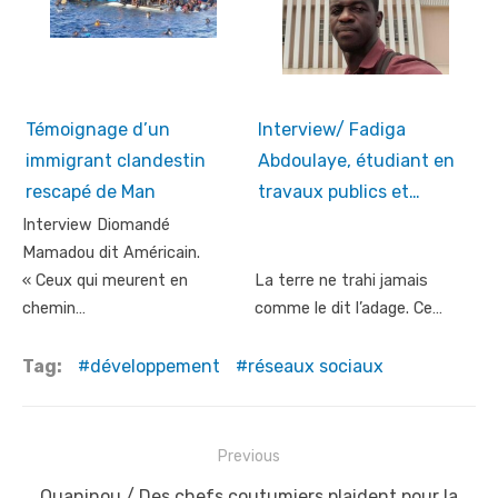
Témoignage d’un
Interview/ Fadiga
immigrant clandestin
Abdoulaye, étudiant en
rescapé de Man
travaux publics et…
Interview Diomandé
Mamadou dit Américain.
« Ceux qui meurent en
La terre ne trahi jamais
chemin…
comme le dit l’adage. Ce…
Tag:
développement
réseaux sociaux
Post
Previous
navigation
Previous
Ouaninou / Des chefs coutumiers plaident pour la