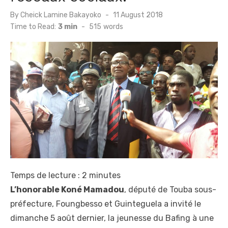
Posted
By
Cheick Lamine Bakayoko
11 August 2018
on
Time to Read:
3 min
-
515
words
Temps de lecture :
2
minutes
L’honorable Koné Mamadou
, député de Touba sous-
préfecture, Foungbesso et Guinteguela a invité le
dimanche 5 août dernier, la jeunesse du Bafing à une