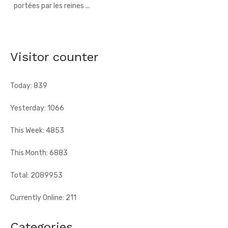
Grand-Bassam - Le Réseau des jeunes cadres du Sud-
Comoé offre du matériel médical à 4 structures
sanitaires
[Fratmat.info] Le Réseau des jeunes cadres du Sud-Comoé,
Visitor counter
dirigé par Eliame Niamkey, a remis, le jeudi 6 août 2026, au ...
Today: 839
Yesterday: 1066
This Week: 4853
This Month: 6883
Total: 2089953
Currently Online: 211
Categories