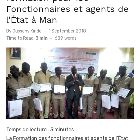
Fonctionnaires et agents de
l’État à Man
Posted
By
Ousseny Kindo
1 September 2018
on
Time to Read:
3 min
-
689
words
Temps de lecture :
3
minutes
La Formation des fonctionnaires et agents de l’État