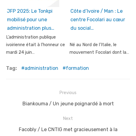
JFP 2025: Le Tonkpi
Côte d’Ivoire / Man : Le
mobilisé pour une
centre Focolari au cœur
administration plus…
du social…
L’administration publique
ivoirienne était à l’honneur ce
Né au Nord de l’Italie, le
mardi 24 juin…
mouvement Focolari dont la…
Tag:
administration
formation
Post
Previous
navigation
Previous
Biankouma / Un jeune poignardé à mort
post:
Next
Next
Facobly / Le CNTIG met gracieusement à la