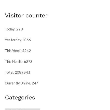
[Fratmat.info] L'expérience, la connaissance du football
africain et la capacité d'adaptation du technicien français
justifient, selon la Fif, son choix ...
Visitor counter
Today: 228
Yesterday: 1066
This Week: 4242
This Month: 6273
Total: 2089343
Currently Online: 247
Categories