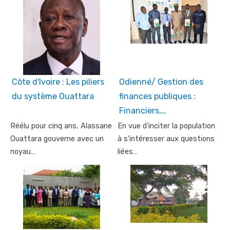
Côte d'Ivoire : Les piliers
Odienné/ Gestion des
du système Ouattara
finances publiques :
Financiers,…
Réélu pour cinq ans, Alassane
En vue d'inciter la population
Ouattara gouverne avec un
à s'intéresser aux questions
noyau…
liées…