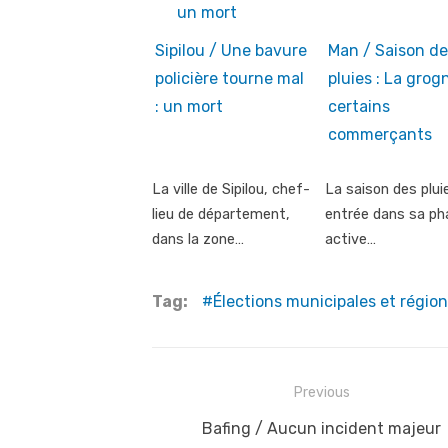
Sipilou / Une bavure
Man / Saison de
policière tourne mal
pluies : La grog
: un mort
certains
commerçants
La ville de Sipilou, chef-
La saison des plui
lieu de département,
entrée dans sa ph
dans la zone…
active…
Tag:
Élections municipales et région
Post
Previous
navigation
Previous
Bafing / Aucun incident majeur