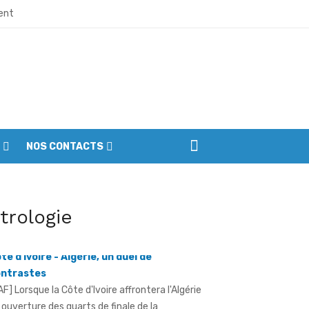
ment
ne et de division
naissance
la transformation de leur cadre de vie
NOS CONTACTS
mistes
l’indépendance dans la ferveur
itrologie
te d'Ivoire - Algérie, un duel de
ntrastes
 à préserver la paix et l’unité
AF] Lorsque la Côte d'Ivoire affrontera l'Algérie
 ouverture des quarts de finale de la
utorités et citoyens
talEnergies CAF CAN Féminine 2026, ...