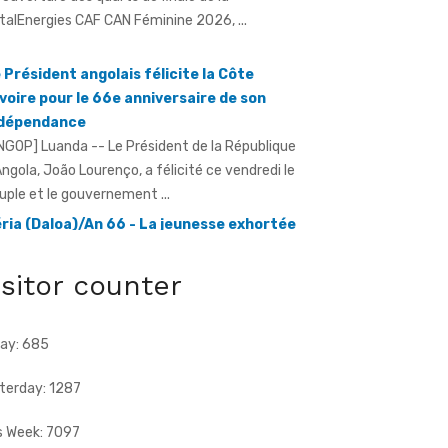
 Président angolais félicite la Côte
Ivoire pour le 66e anniversaire de son
ndépendance
NGOP] Luanda -- Le Président de la République
Angola, João Lourenço, a félicité ce vendredi le
uple et le gouvernement ...
ria (Daloa)/An 66 - La jeunesse exhortée
éviter la consommation et le trafic de
rogue
ratmat.info] À l'instar de nombreuses localités
travers le pays, le village de Séria, chef-lieu de
isitor counter
nton du Gbaloan Sud, ...
ay: 685
terday: 1287
s Week: 7097