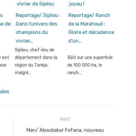
s
Reportage/ Sipilou :
Reportage/ Ranch
ne de
Dans l'univers des
de la Marahoué :
champions du
Gloire et décadence
vivrier…
d'un…
Sipilou, chef-lieu de
e est
département dans la
Bâti sur une superficie
ase
région du Tonkpi,
de 100 000 ha, le
malgré…
ranch…
ales
Next
Next
Man/ Aboubakar Fofana, nouveau