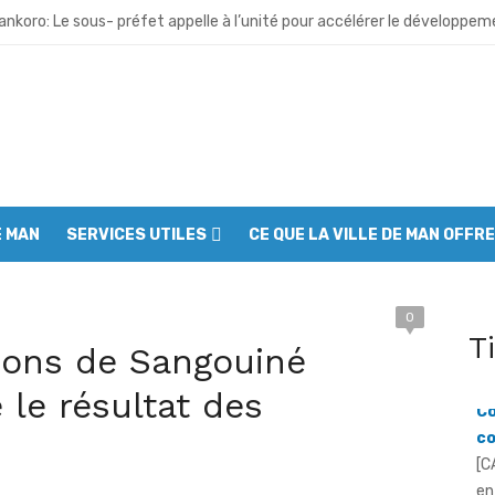
nkoro: Le sous- préfet appelle à l’unité pour accélérer le développe
gbè: Le sous- préfet de M’Bengué se dresse contre les discours de hai
 Deux morts dans un incendie en pleine fête de l’indépendance
oudouo: L’an 66 de l’indépendance célébré dans la ferveur et la recon
ubly: Le sous – préfet appelle à une implication des populations dans 
E MAN
SERVICES UTILES
CE QUE LA VILLE DE MAN OFFRE
bo: Le sous- préfet appelle à la vigilance face aux tentations extré
pleu: L’indépendance célébrée dans l’unité et la ferveur patriotique
0
ougou- Soba: Malgré la pluie les populations célèbrent les 66 ans de 
T
Cô
ions de Sangouiné
co
anniversaire de l’indépendance à Man : Le préfet Fofana Lancina appelle
 le résultat des
[C
en
fait peau neuve avant la fête nationale : Le Grand ménage mobilise a
To