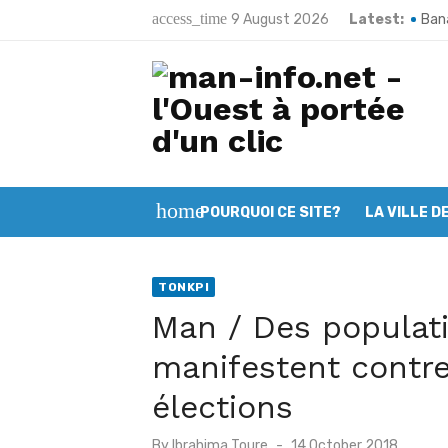
Skip
access_time
9 August 2026
Latest:
Bana
to
Poun
content
Man:
Kart
Bako
home
POURQUOI CE SITE?
LA VILLE D
Toug
Méla
TONKPI
Sand
Man / Des populat
66e 
manifestent contre
Man 
élections
Posted
By
Ibrahima Toure
14 October 2018