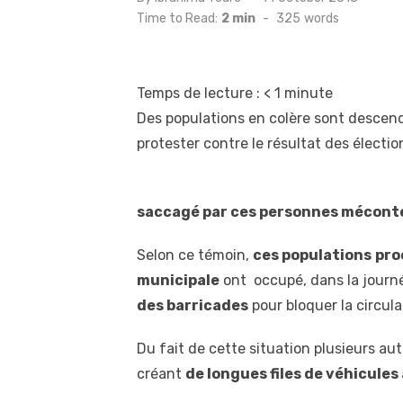
on
Time to Read:
2 min
-
325
words
Temps de lecture :
< 1
minute
Des populations en colère sont descend
protester contre le résultat des électi
saccagé par ces personnes méconte
Selon ce témoin,
ces populations
pro
municipale
ont occupé, dans la journée
des barricades
pour bloquer la circula
Du fait de cette situation plusieurs aut
créant
de longues files de véhicules