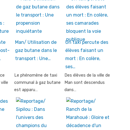
nte
Man/ Utilisation de
Un taxi percute des
post-
gaz butane dans le
élèves faisant un
…
transport : Une…
mort : En colère,
ses…
nce
Le phénomène de taxi
Des élèves de la ville de
ville
communal à gaz butane
Man sont descendus
est apparu…
dans…