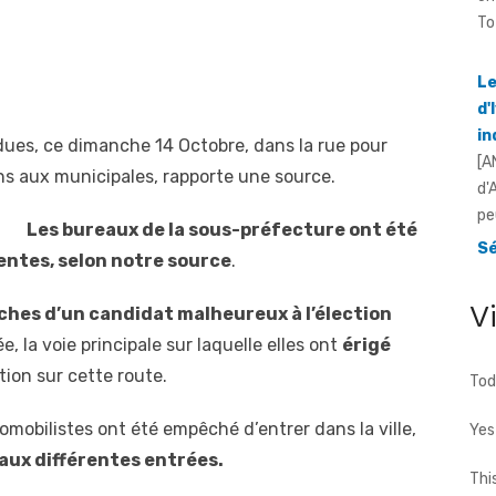
Le
d'
i
[A
d'
ues, ce dimanche 14 Octobre, dans la rue pour
pe
ons aux municipales, rapporte une source.
Sé
à 
Les bureaux de la sous-préfecture ont été
d
ntes, selon notre source
.
[F
à 
V
ches d’un candidat malheureux à l’élection
ca
, la voie principale sur laquelle elles ont
érigé
tion sur cette route.
Tod
omobilistes ont été empêché d’entrer dans la ville,
Yes
 aux différentes entrées.
Thi