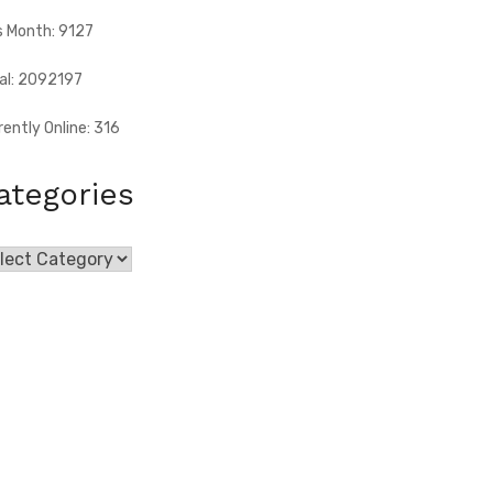
s Month: 9127
al: 2092197
rently Online: 316
ategories
egories