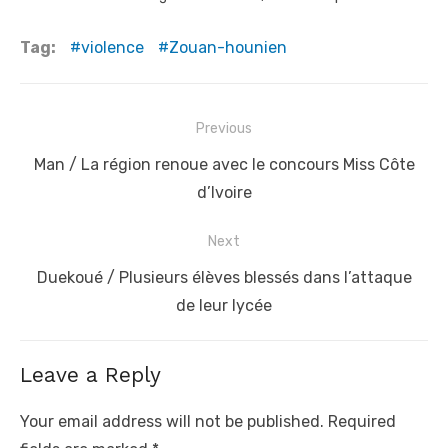
Tag:
violence
Zouan-hounien
Post
Previous
navigation
Previous
Man / La région renoue avec le concours Miss Côte
post:
d’Ivoire
Next
Next
Duekoué / Plusieurs élèves blessés dans l’attaque
post:
de leur lycée
Leave a Reply
Your email address will not be published.
Required