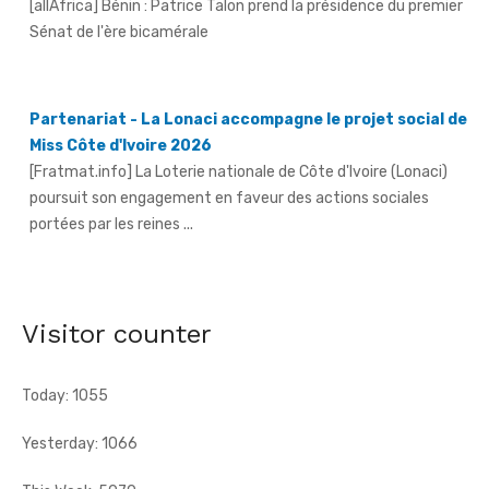
Sénat de l'ère bicamérale
Partenariat - La Lonaci accompagne le projet social de
Miss Côte d'Ivoire 2026
[Fratmat.info] La Loterie nationale de Côte d'Ivoire (Lonaci)
poursuit son engagement en faveur des actions sociales
portées par les reines ...
Grand-Bassam - Le Réseau des jeunes cadres du Sud-
Comoé offre du matériel médical à 4 structures
sanitaires
Visitor counter
[Fratmat.info] Le Réseau des jeunes cadres du Sud-Comoé,
dirigé par Eliame Niamkey, a remis, le jeudi 6 août 2026, au ...
Today: 1055
Yesterday: 1066