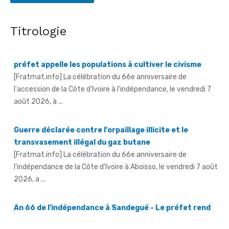
Indépendance 2026 à Sérébou (Famienkro) - Le sous-
Titrologie
préfet appelle les populations à cultiver le civisme
[Fratmat.info] La célébration du 66e anniversaire de
l'accession de la Côte d'Ivoire à l'indépendance, le vendredi 7
août 2026, à ...
Guerre déclarée contre l'orpaillage illicite et le
transvasement illégal du gaz butane
[Fratmat.info] La célébration du 66e anniversaire de
l'indépendance de la Côte d'Ivoire à Aboisso, le vendredi 7 août
2026, a ...
An 66 de l'indépendance à Sandegué - Le préfet rend
hommage au Président Ouattara pour la consolidation
de la paix
[Fratmat.info] La ville de Sandegué, dans la région du