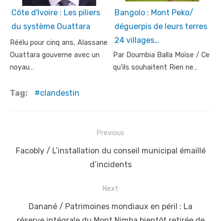
Côte d'Ivoire : Les piliers
Bangolo : Mont Peko/
du système Ouattara
déguerpis de leurs terres
24 villages…
Réélu pour cinq ans, Alassane
Ouattara gouverne avec un
Par Doumbia Balla Moïse / Ce
noyau…
qu’ils souhaitent Rien ne…
Tag:
clandestin
Post
Previous
navigation
Previous
Facobly / L’installation du conseil municipal émaillé
post:
d’incidents
Next
Next
Danané / Patrimoines mondiaux en péril : La
post:
réserve intégrale du Mont Nimba bientôt retirée de