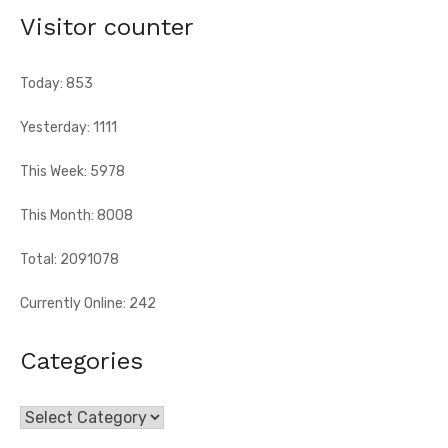
Gontougo, a célébré, le vendredi 7 août 2026, le 66e
Visitor counter
anniversaire ...
Today: 853
Yesterday: 1111
This Week: 5978
This Month: 8008
Total: 2091078
Currently Online: 242
Categories
Categories