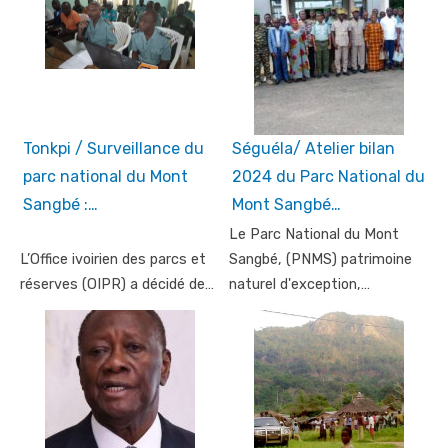
Tonkpi / Surveillance du
Séguéla/ Atelier bilan
parc national du Mont
2024 du Parc National du
Sangbé :…
Mont Sangbé…
Le Parc National du Mont
L’Office ivoirien des parcs et
Sangbé, (PNMS) patrimoine
réserves (OIPR) a décidé de…
naturel d'exception,…