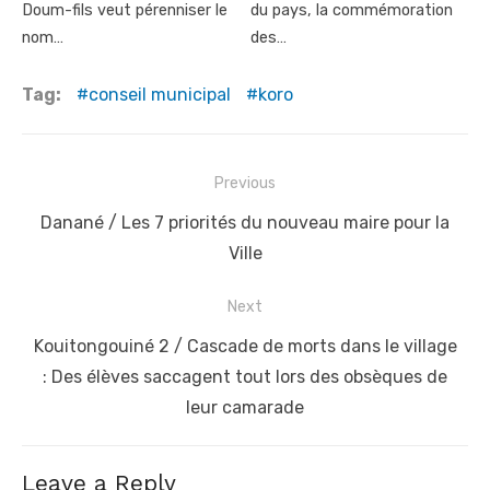
Doum-fils veut pérenniser le
du pays, la commémoration
nom…
des…
Tag:
conseil municipal
koro
Post
Previous
navigation
Previous
Danané / Les 7 priorités du nouveau maire pour la
post:
Ville
Next
Next
Kouitongouiné 2 / Cascade de morts dans le village
post:
: Des élèves saccagent tout lors des obsèques de
leur camarade
Leave a Reply