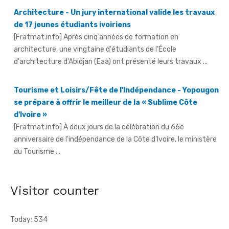
de 17 jeunes étudiants ivoiriens
[Fratmat.info] Après cinq années de formation en
architecture, une vingtaine d'étudiants de l'École
d'architecture d'Abidjan (Eaa) ont présenté leurs travaux ...
Tourisme et Loisirs/Fête de l'Indépendance - Yopougon
se prépare à offrir le meilleur de la « Sublime Côte
d'Ivoire »
[Fratmat.info] À deux jours de la célébration du 66e
anniversaire de l'indépendance de la Côte d'Ivoire, le ministère
du Tourisme ...
Fête de l'indépendance - L'Inde à l'honneur, avec un
contingent militaire au défilé
[Fratmat.info] Un contingent de l'armée indienne participera
Visitor counter
pour la première fois au défilé du 7 août à Yopougon.
Today: 534