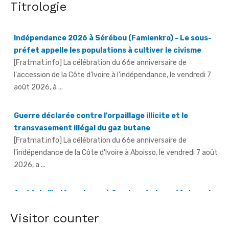
Titrologie
Indépendance 2026 à Sérébou (Famienkro) - Le sous-
préfet appelle les populations à cultiver le civisme
[Fratmat.info] La célébration du 66e anniversaire de
l'accession de la Côte d'Ivoire à l'indépendance, le vendredi 7
août 2026, à ...
Guerre déclarée contre l'orpaillage illicite et le
transvasement illégal du gaz butane
[Fratmat.info] La célébration du 66e anniversaire de
l'indépendance de la Côte d'Ivoire à Aboisso, le vendredi 7 août
2026, a ...
An 66 de l'indépendance à Sandegué - Le préfet rend
hommage au Président Ouattara pour la consolidation
de la paix
[Fratmat.info] La ville de Sandegué, dans la région du
Gontougo, a célébré, le vendredi 7 août 2026, le 66e
Visitor counter
anniversaire ...