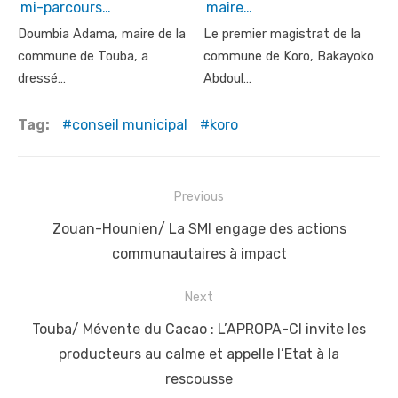
mi-parcours…
maire…
Doumbia Adama, maire de la
Le premier magistrat de la
commune de Touba, a
commune de Koro, Bakayoko
dressé…
Abdoul…
Tag:
conseil municipal
koro
Post
Previous
navigation
Previous
Zouan-Hounien/ La SMI engage des actions
post:
communautaires à impact
Next
Next
Touba/ Mévente du Cacao : L’APROPA-CI invite les
post:
producteurs au calme et appelle l’Etat à la
rescousse