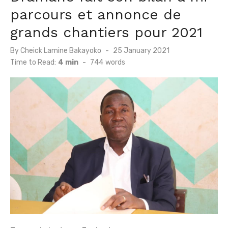
parcours et annonce de
grands chantiers pour 2021
Posted
By
Cheick Lamine Bakayoko
25 January 2021
on
Time to Read:
4 min
-
744
words