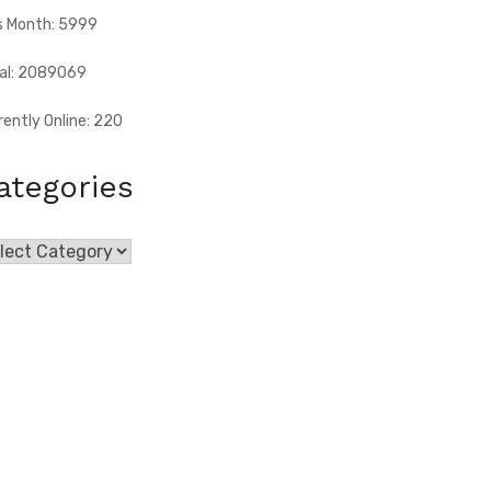
s Month: 5999
al: 2089069
rently Online: 220
ategories
egories