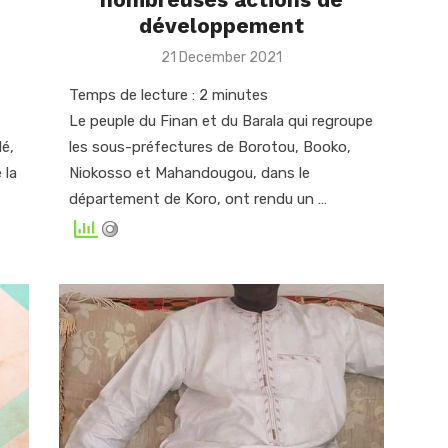
développement
Posted
21 December 2021
on
Temps de lecture :
2
minutes
Le peuple du Finan et du Barala qui regroupe
é,
les sous-préfectures de Borotou, Booko,
 la
Niokosso et Mahandougou, dans le
département de Koro, ont rendu un …