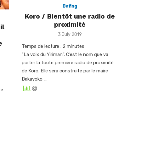
Bafing
Koro / Bientôt une radio de
proximité
il
Posted
3 July 2019
on
e
Temps de lecture :
2
minutes
“La voix du Yiriman”. C’est le nom que va
porter la toute première radio de proximité
de Koro. Elle sera construite par le maire
Bakayoko …
te