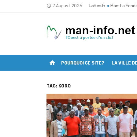
Skip
7 August 2026
Latest:
Tonkpi: L’ULDT
access_time
to
Man: La Fond
content
Man fait peau
Traçabilité d
Opération “Zé
home
POURQUOI CE SITE?
LA VILLE D
Man: Les jeun
Deuxième ses
TAG:
KORO
Mont Nimba: L’
Filière café 
Man: Vincent 