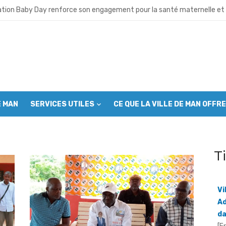
 lance ses activités et appelle à l’union des cadres
ation Baby Day renforce son engagement pour la santé maternelle et 
 neuve avant la fête nationale : Le Grand ménage mobilise autorités 
u café- cacao: Le Conseil café-cacao mobilise les producteurs avant 
ro déchet”: Plus de 1000 jeunes mobilisés à Man pour assainir la ville
E MAN
SERVICES UTILES
CE QUE LA VILLE DE MAN OFFRE
es musulmans appelés à s’engager contre l’incivisme et la drogue
sion du CGL Mont Péko: Les communautés riveraines appelées à deveni
T
OIPR intensifie ses efforts pour sortir la réserve de la liste du patrimo
Vi
– cacao : Le SYNAVICI réclame un audit du collège des producteurs
Ad
da
Koalga prend les rênes du SYNAVICI dans le Grand Ouest
[F
66