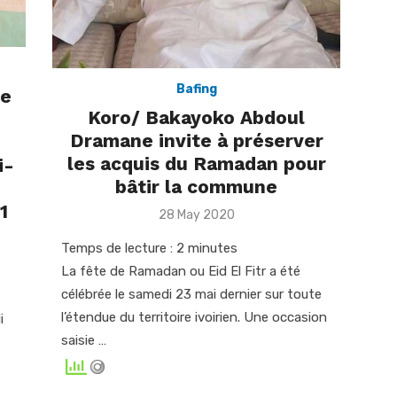
Bafing
re
Koro/ Bakayoko Abdoul
Dramane invite à préserver
les acquis du Ramadan pour
i-
bâtir la commune
1
Posted
28 May 2020
on
Temps de lecture :
2
minutes
La fête de Ramadan ou Eid El Fitr a été
célébrée le samedi 23 mai dernier sur toute
l’étendue du territoire ivoirien. Une occasion
i
saisie …