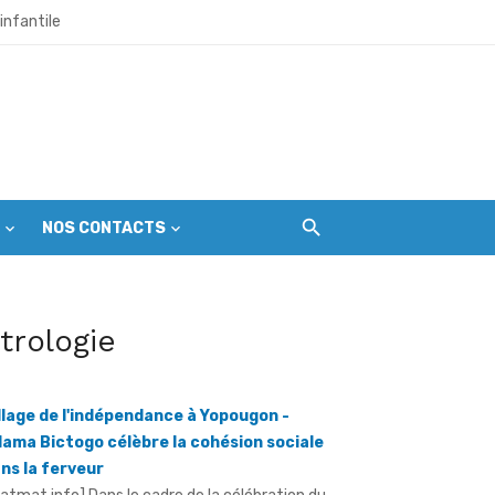
infantile
et citoyens
l’échéance du 1er septembre
NOS CONTACTS
r les premières gardiennes du parc
itrologie
ine mondial en péril
llage de l'indépendance à Yopougon -
ama Bictogo célèbre la cohésion sociale
ns la ferveur
ratmat.info] Dans le cadre de la célébration du
e anniversaire de l'indépendance de la Côte