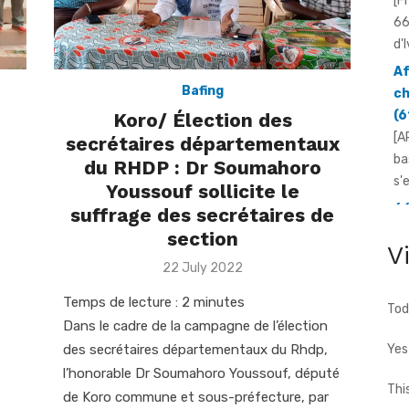
d'I
Af
ch
(6
Bafing
[A
Koro/ Élection des
ba
secrétaires départementaux
s'
du RHDP : Dr Soumahoro
66
Youssouf sollicite le
N'
suffrage des secrétaires de
Yo
section
mo
V
[F
Posted
22 July 2022
66
on
Temps de lecture :
2
minutes
d'
Tod
Dans le cadre de la campagne de l’élection
...
des secrétaires départementaux du Rhdp,
Yes
l’honorable Dr Soumahoro Youssouf, député
Thi
de Koro commune et sous-préfecture, par