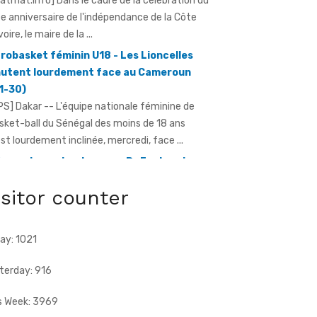
voire, le maire de la ...
robasket féminin U18 - Les Lioncelles
utent lourdement face au Cameroun
1-30)
PS] Dakar -- L'équipe nationale féminine de
sket-ball du Sénégal des moins de 18 ans
est lourdement inclinée, mercredi, face ...
e anniversaire du pays - Dr Euphrasie
Guessan, déléguée communale Pdci-Rda
pougon-Centre 1, appelle à la
bilisation exceptionnelle
isitor counter
ratmat.info] À 72 heures de la célébration du
e anniversaire de l'indépendance de la Côte
Ivoire, Dr Euphrasie N'Guessan, vice-présidente
ay: 1021
terday: 916
s Week: 3969