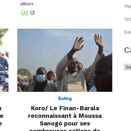
ailleurs …
Thi
Tot
Cur
C
Cat
Bafing
u
Koro/ Le Finan-Barala
re
reconnaissant à Moussa
e
Sanogo pour ses
nombreuses actions de