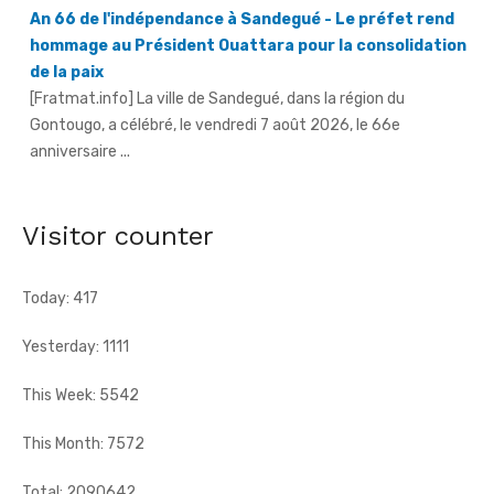
hommage au Président Ouattara pour la consolidation
de la paix
[Fratmat.info] La ville de Sandegué, dans la région du
Gontougo, a célébré, le vendredi 7 août 2026, le 66e
anniversaire ...
66e anniversaire de l'indépendance à Tougbo - Le
sous-préfet appelle à l'union face à la menace
terroriste
Visitor counter
[Fratmat.info] À l'occasion de la célébration du 66e
anniversaire de l'indépendance de la Côte d'Ivoire, le sous-
préfet de Tougbo, dans ...
Today: 417
Yesterday: 1111
This Week: 5542
This Month: 7572
Total: 2090642