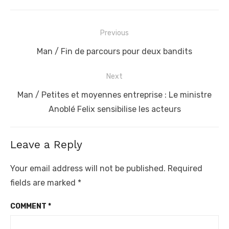
Post
Previous
navigation
Previous
Man / Fin de parcours pour deux bandits
post:
Next
Next
Man / Petites et moyennes entreprise : Le ministre
post:
Anoblé Felix sensibilise les acteurs
Leave a Reply
Your email address will not be published.
Required
fields are marked
*
COMMENT
*