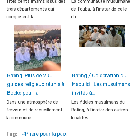
Trois cents imams issus des
La communauté musulmane
trois départements qui
de Touba, à l'instar de celle
composent la…
du…
Bafing: Plus de 200
Bafing / Célébration du
guides religieux réunis à
Maoulid : Les musulmans
Booko pour la…
invités à…
Dans une atmosphère de
Les fidèles musulmans du
ferveur et de recueillement,
Bafing, à l'instar des autres
la commune…
localités…
Tag:
Prière pour la paix