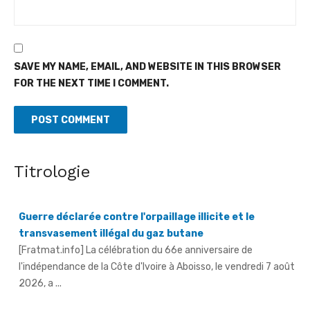
SAVE MY NAME, EMAIL, AND WEBSITE IN THIS BROWSER
FOR THE NEXT TIME I COMMENT.
Titrologie
Guerre déclarée contre l'orpaillage illicite et le
transvasement illégal du gaz butane
[Fratmat.info] La célébration du 66e anniversaire de
l'indépendance de la Côte d'Ivoire à Aboisso, le vendredi 7 août
2026, a ...
An 66 de l'indépendance à Sandegué - Le préfet rend