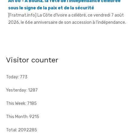
[Fratmat.info] La Côte d'Ivoire a célébré, ce vendredi 7 août
2026, le 66e anniversaire de son accession à l'indépendance.
AN 66 - Abengourou - Le préfet engage la bataille
contre les fléaux qui freinent le développement
[Fratmat.info] La célébration du 66e anniversaire de
l'indépendance de la Côte d'Ivoire, ce vendredi 7 août 2026 à
Visitor counter
Abengourou, a ...
Today: 773
Yesterday: 1287
This Week: 7185
This Month: 9215
Total: 2092285