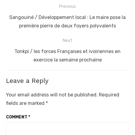
Post
Previous
navigation
Previous
Sangouiné / Développement local : Le maire pose la
post:
première pierre de deux foyers polyvalents
Next
Next
Tonkpi / les forces Françaises et ivoiriennes en
post:
exercice la semaine prochaine
Leave a Reply
Your email address will not be published.
Required
fields are marked
*
COMMENT
*