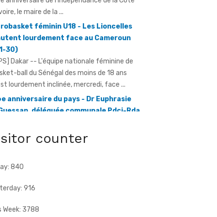
utent lourdement face au Cameroun
1-30)
PS] Dakar -- L'équipe nationale féminine de
sket-ball du Sénégal des moins de 18 ans
est lourdement inclinée, mercredi, face ...
e anniversaire du pays - Dr Euphrasie
Guessan, déléguée communale Pdci-Rda
pougon-Centre 1, appelle à la
bilisation exceptionnelle
ratmat.info] À 72 heures de la célébration du
e anniversaire de l'indépendance de la Côte
isitor counter
Ivoire, Dr Euphrasie N'Guessan, vice-présidente
ay: 840
terday: 916
s Week: 3788