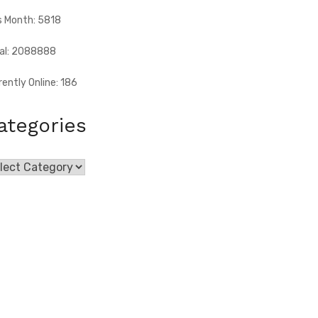
s Month: 5818
al: 2088888
rently Online: 186
ategories
egories