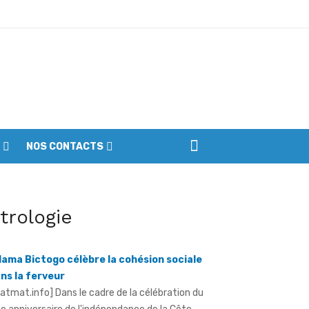
iennes du parc
NOS CONTACTS
llage de l'indépendance à Yopougon -
itrologie
ama Bictogo célèbre la cohésion sociale
ns la ferveur
ratmat.info] Dans le cadre de la célébration du
e anniversaire de l'indépendance de la Côte
voire, le maire de la ...
robasket féminin U18 - Les Lioncelles