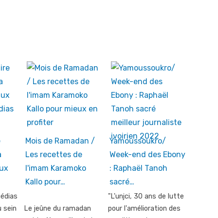
e
Mois de Ramadan /
Yamoussoukro/
a
Les recettes de
Week-end des Ebony
aux
l'imam Karamoko
: Raphaël Tanoh
Kallo pour…
sacré…
édias
"L'unjci, 30 ans de lutte
u sein
Le jeûne du ramadan
pour l'amélioration des