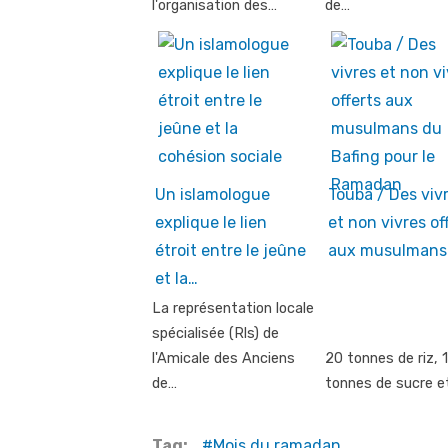
l'organisation des…
de…
Un islamologue
Touba / Des viv
explique le lien
et non vivres of
étroit entre le jeûne
aux musulmans
et la…
La représentation locale
spécialisée (Rls) de
l'Amicale des Anciens
20 tonnes de riz, 
de…
tonnes de sucre e
Tag:
Mois du ramadan