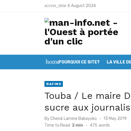
Skip
access_time
6 August 2026
to
Latest:
Opération “Zéro déchet”: Plus de 10
content
Man: Les jeunes musulmans appelés 
Deuxième session du CGL Mont Péko
Mont Nimba: L’OIPR intensifie ses ef
home
POURQUOI CE SITE?
LA VILLE D
Filière café – cacao : Le SYNAVICI
Man: Vincent Koalga prend les rên
BAFING
Tonkpi: L’ULDT lance ses activités e
Touba / Le maire 
Man: La Fondation Baby Day renfor
sucre aux journali
Koro: Le premier commissariat de p
Posted
By
Cheick Lamine Bakayoko
13 May 2019
Logoualé: Le conseil municipal tour
on
Time to Read:
2 min
-
475
words