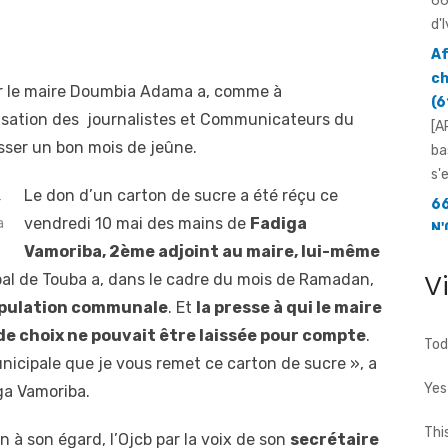
ch
(6
[A
par le maire Doumbia Adama a, comme à
ba
s'
nisation des journalistes et Communicateurs du
66
sser un bon mois de jeûne.
N'
Yo
Le don d’un carton de sucre a été réçu ce
r
mo
vendredi 10 mai des mains de
Fadiga
a
[F
Vamoriba, 2ème adjoint au maire, lui-même
66
V
pal de Touba a, dans le cadre du mois de Ramadan,
d'
population communale
. Et
la presse à qui le maire
...
e choix ne pouvait
être
laissée
pour
compte
.
Tod
nicipale que je vous remet ce carton de sucre », a
Yes
ga Vamoriba.
Thi
n à son égard, l’Ojcb par la voix de son
secrétaire