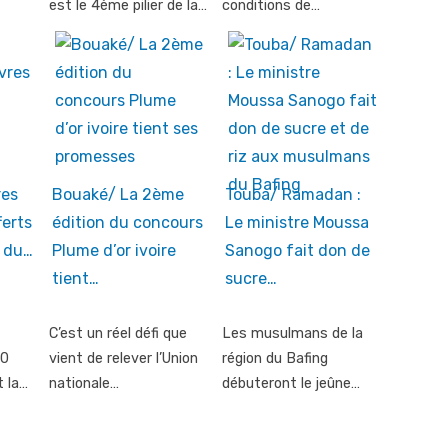
est le 4ème pilier de la…
conditions de…
res
Bouaké/ La 2ème
Touba/ Ramadan :
ferts
édition du concours
Le ministre Moussa
 du…
Plume d’or ivoire
Sanogo fait don de
tient…
sucre…
C’est un réel défi que
Les musulmans de la
10
vient de relever l’Union
région du Bafing
t la…
nationale…
débuteront le jeûne…