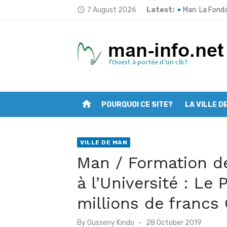
Skip
7 August 2026
Latest:
Tonkpi: L’ULDT
access_time
to
Man: La Fond
content
Man fait peau
Traçabilité d
Opération “Zé
home
POURQUOI CE SITE?
LA VILLE D
Man: Les jeun
Deuxième ses
VILLE DE MAN
Mont Nimba: L’
Man / Formation de
Filière café 
à l’Université : Le
Man: Vincent 
millions de francs
Posted
By
Ousseny Kindo
28 October 2019