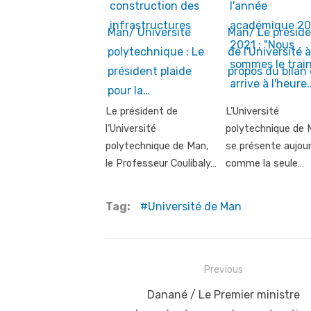
Man/ Université
Man/ Le présid
polytechnique : Le
de l'Université à
président plaide
propos du bilan
pour la…
Le président de
L’Université
l’Université
polytechnique de 
polytechnique de Man,
se présente aujour
le Professeur Coulibaly…
comme la seule…
Tag:
Université de Man
Post
Previous
navigation
Previous
Danané / Le Premier ministre