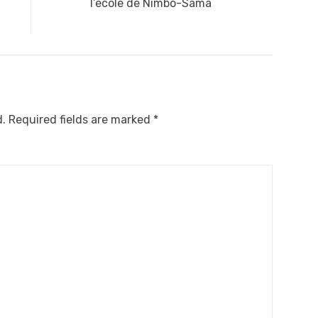
post:
n
l’école de Nimbo-Sama
d.
Required fields are marked
*