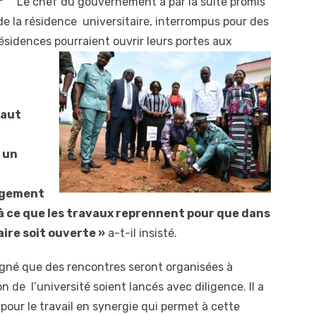
Le chef du gouvernement a par la suite promis
de la résidence universitaire, interrompus pour des
résidences pourraient ouvrir leurs portes aux
faut
 un
gagement
 à ce que les travaux reprennent pour que dans
aire soit ouverte »
a-t-il insisté.
igné que des rencontres seront organisées à
 de l’université soient lancés avec diligence. Il a
pour le travail en synergie qui permet à cette