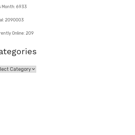
s Month: 6933
al: 2090003
rently Online: 209
ategories
egories