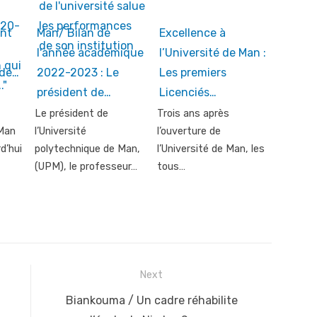
ent
Man/ Bilan de
Excellence à
l'année académique
l’Université de Man :
 de…
2022-2023 : Le
Les premiers
président de…
Licenciés…
Le président de
Trois ans après
Man
l’Université
l’ouverture de
d’hui
polytechnique de Man,
l’Université de Man, les
(UPM), le professeur…
tous…
Next
Next
Biankouma / Un cadre réhabilite