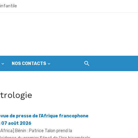
infantile
et citoyens
l’échéance du 1er septembre
NOS CONTACTS
r les premières gardiennes du parc
itrologie
ine mondial en péril
vue de presse de l'Afrique francophone
 07 août 2026
llAfrica] Bénin : Patrice Talon prend la
ésidence du premier Sénat de l'ère bicamérale