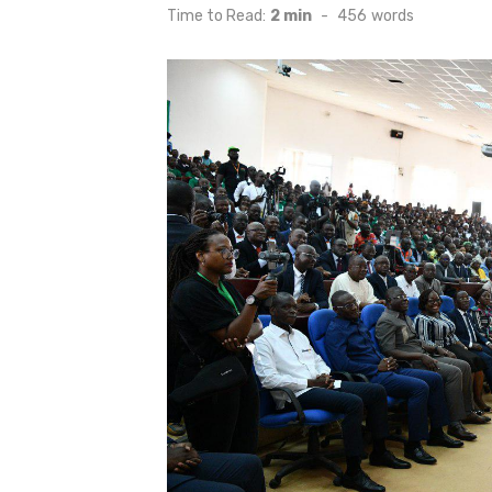
on
Time to Read:
2 min
-
456
words