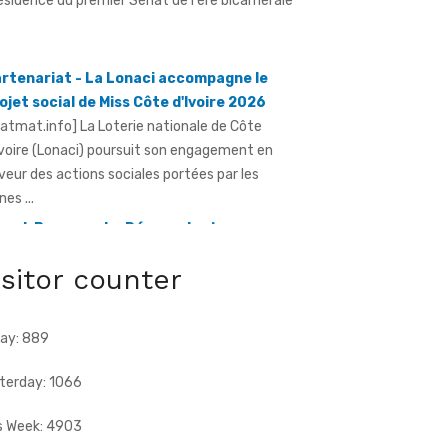
rtenariat - La Lonaci accompagne le
ojet social de Miss Côte d'Ivoire 2026
ratmat.info] La Loterie nationale de Côte
Ivoire (Lonaci) poursuit son engagement en
veur des actions sociales portées par les
nes ...
and-Bassam - Le Réseau des jeunes
dres du Sud-Comoé offre du matériel
dical à 4 structures sanitaires
isitor counter
ratmat.info] Le Réseau des jeunes cadres du
d-Comoé, dirigé par Eliame Niamkey, a remis,
 jeudi 6 août 2026, au ...
ay: 889
terday: 1066
s Week: 4903