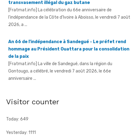
[Fratmat.info] La célébration du 66e anniversaire de
l'indépendance de la Côte d'Ivoire à Aboisso, le vendredi 7 août
2026, a ...
An 66 de l'indépendance à Sandegué - Le préfet rend
hommage au Président Ouattara pour la consolidation
de la paix
[Fratmat.info] La ville de Sandegué, dans la région du
Gontougo, a célébré, le vendredi 7 août 2026, le 66e
anniversaire ...
66e anniversaire de l'indépendance à Tougbo - Le
sous-préfet appelle à l'union face à la menace
terroriste
Visitor counter
[Fratmat.info] À l'occasion de la célébration du 66e
anniversaire de l'indépendance de la Côte d'Ivoire, le sous-
préfet de Tougbo, dans ...
Today: 649
Yesterday: 1111