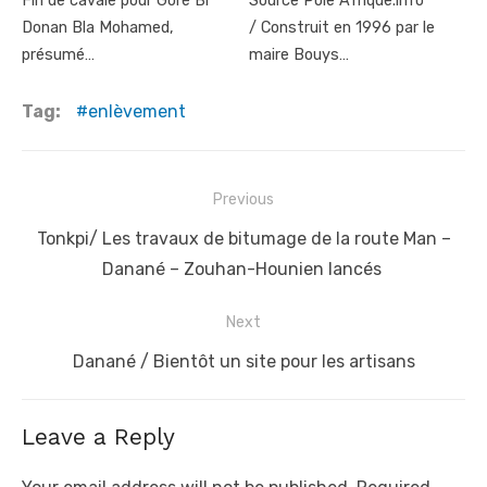
Fin de cavale pour Goré Bi
Source Pole Afrique.info
Donan Bla Mohamed,
/ Construit en 1996 par le
présumé…
maire Bouys…
Tag:
enlèvement
Post
Previous
navigation
Previous
Tonkpi/ Les travaux de bitumage de la route Man –
post:
Danané – Zouhan-Hounien lancés
Next
Next
Danané / Bientôt un site pour les artisans
post:
Leave a Reply