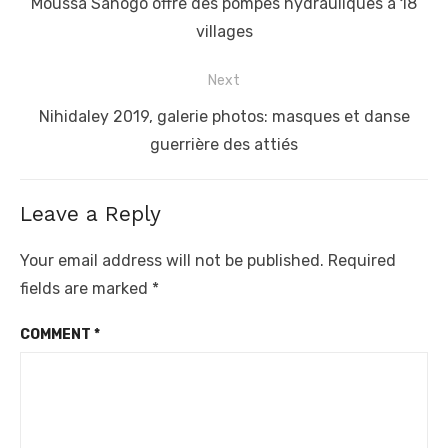
post:
Moussa Sanogo offre des pompes hydrauliques à 18
villages
Next
Next
Nihidaley 2019, galerie photos: masques et danse
post:
guerrière des attiés
Leave a Reply
Your email address will not be published.
Required
fields are marked
*
COMMENT
*