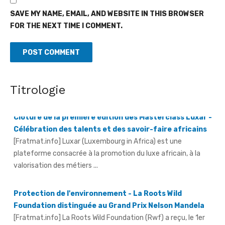
SAVE MY NAME, EMAIL, AND WEBSITE IN THIS BROWSER
FOR THE NEXT TIME I COMMENT.
Titrologie
Clôture de la première édition des Masterclass Luxar -
Célébration des talents et des savoir-faire africains
[Fratmat.info] Luxar (Luxembourg in Africa) est une
plateforme consacrée à la promotion du luxe africain, à la
valorisation des métiers ...
Protection de l'environnement - La Roots Wild
Foundation distinguée au Grand Prix Nelson Mandela
[Fratmat.info] La Roots Wild Foundation (Rwf) a reçu, le 1er
août 2026, à Yamoussoukro, le Grand Prix Nelson Mandela de
...