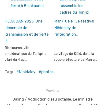
FECA DAN 2025: Une
Man/ Kiélé : Le festival
décennie de
Nihidaley de
transmission et de fierté
l'intégration…
à…
Biankouma, ville
emblématique du Tonkpi, a
Le village de Kiélé, dans la
vibré du 4 au…
sous-préfecture de Man a…
Tag:
Nihidaley
photos
Post
Previous
navigation
Previous
Bafing / Adduction d’eau potable: Le ministre