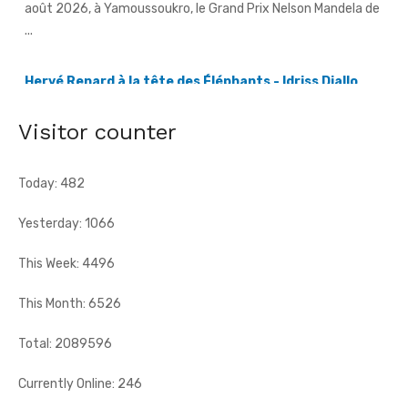
Hervé Renard à la tête des Éléphants - Idriss Diallo
justifie son choix
[Fratmat.info] L'expérience, la connaissance du football
africain et la capacité d'adaptation du technicien français
justifient, selon la Fif, son choix ...
Visitor counter
Today: 482
Yesterday: 1066
This Week: 4496
This Month: 6526
Total: 2089596
Currently Online: 246