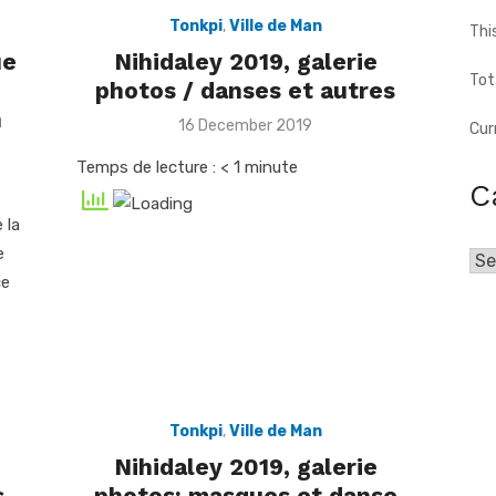
Tonkpi
,
Ville de Man
Thi
ue
Nihidaley 2019, galerie
Tot
photos / danses et autres
n
Posted
16 December 2019
Cur
on
Temps de lecture :
< 1
minute
C
 la
e
Cat
ce
Tonkpi
,
Ville de Man
Nihidaley 2019, galerie
s
photos: masques et danse