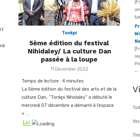
[F
un
lu
Pr
rt
Tonkpi
Wi
Ne
5ème édition du festival
mmé
[F
Nihidaley/ La culture Dan
re
passée à la loupe
Pr
Posted
11 December 2022
He
on
Temps de lecture :
4
minutes
Id
V
[F
La 5ème édition du festival des arts et de la
fo
culture Dan, “Tonkpi Nihidaley” a débuté le
te
mercredi 07 décembre a démarré à l’espace
Tod
cho
« …
Yes
Thi