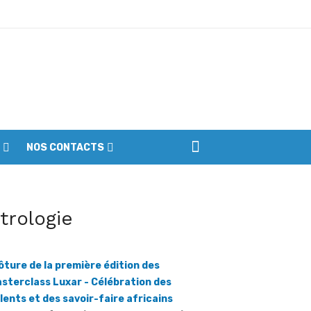
ptembre
NOS CONTACTS
iennes du parc
itrologie
ôture de la première édition des
sterclass Luxar - Célébration des
lents et des savoir-faire africains