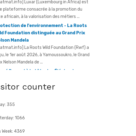
ratmat.info] Luxar (Luxembourg in Africa) est
e plateforme consacrée à la promotion du
xe africain, à la valorisation des métiers ...
otection de l'environnement - La Roots
ld Foundation distinguée au Grand Prix
lson Mandela
ratmat.info] La Roots Wild Foundation (Rwf) a
çu, le 1er août 2026, à Yamoussoukro, le Grand
ix Nelson Mandela de ...
rvé Renard à la tête des Éléphants -
riss Diallo justifie son choix
isitor counter
ratmat.info] L'expérience, la connaissance du
otball africain et la capacité d'adaptation du
chnicien français justifient, selon la Fif, son
ay: 355
ix ...
terday: 1066
s Week: 4369