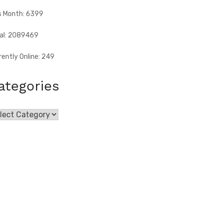
s Month: 6399
al: 2089469
rently Online: 249
ategories
egories