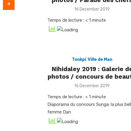
Posted
16 December 2019
on
Temps de lecture :
< 1
minute
Tonkpi
,
Ville de Man
Nihidaley 2019 : Galerie d
photos / concours de beau
Posted
16 December 2019
on
Temps de lecture :
< 1
minute
Diaporama du concours Sunga: la plus bel
femme Dan