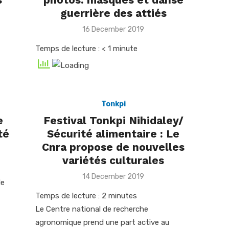
guerrière des attiés
Posted
16 December 2019
on
Temps de lecture :
< 1
minute
Tonkpi
e
Festival Tonkpi Nihidaley/
té
Sécurité alimentaire : Le
Cnra propose de nouvelles
variétés culturales
Posted
14 December 2019
le
on
Temps de lecture :
2
minutes
Le Centre national de recherche
agronomique prend une part active au