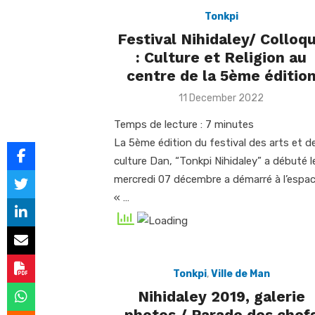
Tonkpi
Festival Nihidaley/ Colloq
: Culture et Religion au
centre de la 5ème éditio
Posted
11 December 2022
on
Temps de lecture :
7
minutes
La 5ème édition du festival des arts et de
culture Dan, “Tonkpi Nihidaley” a débuté l
mercredi 07 décembre a démarré à l’espa
« …
Tonkpi
,
Ville de Man
Nihidaley 2019, galerie
photos / Parade des chef