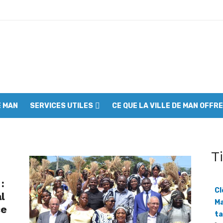
nationale : Le Grand ménage mobilise autorités et citoyens
nseil café-cacao mobilise les producteurs avant l’échéance du 1er se
00 jeunes mobilisés à Man pour assainir la ville
à s’engager contre l’incivisme et la drogue
E MAN
SERVICES UTILES
CE QUE LA VILLE DE MAN OFFRE
: Les communautés riveraines appelées à devenir les premières gard
forts pour sortir la réserve de la liste du patrimoine mondial en péril
 réclame un audit du collège des producteurs
T
es du SYNAVICI dans le Grand Ouest
:
t appelle à l’union des cadres
Cl
l
Ma
ce
ce son engagement pour la santé maternelle et infantile
ta