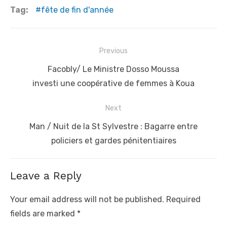
Tag:
fête de fin d'année
Post
Previous
navigation
Previous
Facobly/ Le Ministre Dosso Moussa
post:
investi une coopérative de femmes à Koua
Next
Next
Man / Nuit de la St Sylvestre : Bagarre entre
post:
policiers et gardes pénitentiaires
Leave a Reply
Your email address will not be published.
Required
fields are marked
*