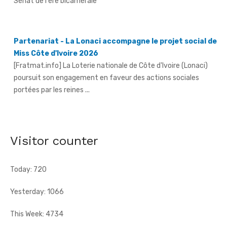
Partenariat - La Lonaci accompagne le projet social de
Miss Côte d'Ivoire 2026
[Fratmat.info] La Loterie nationale de Côte d'Ivoire (Lonaci)
poursuit son engagement en faveur des actions sociales
portées par les reines ...
Grand-Bassam - Le Réseau des jeunes cadres du Sud-
Comoé offre du matériel médical à 4 structures
sanitaires
[Fratmat.info] Le Réseau des jeunes cadres du Sud-Comoé,
Visitor counter
dirigé par Eliame Niamkey, a remis, le jeudi 6 août 2026, au ...
Today: 720
Yesterday: 1066
This Week: 4734