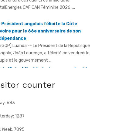
 Président angolais félicite la Côte
Ivoire pour le 66e anniversaire de son
ndépendance
NGOP] Luanda -- Le Président de la République
Angola, João Lourenço, a félicité ce vendredi le
uple et le gouvernement ...
ria (Daloa)/An 66 - La jeunesse exhortée
éviter la consommation et le trafic de
rogue
ratmat.info] À l'instar de nombreuses localités
travers le pays, le village de Séria, chef-lieu de
isitor counter
nton du Gbaloan Sud, ...
ay: 683
terday: 1287
s Week: 7095