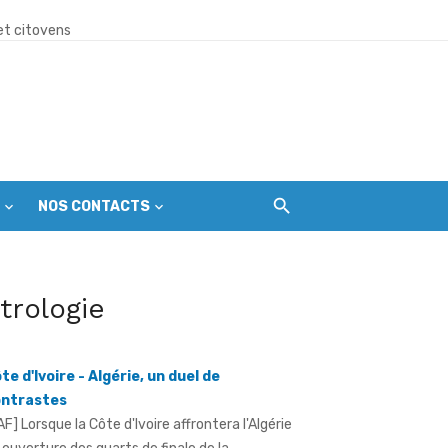
ver la paix et l’unité
et citoyens
division
NOS CONTACTS
ormation de leur cadre de vie
itrologie
te d'Ivoire - Algérie, un duel de
ntrastes
AF] Lorsque la Côte d'Ivoire affrontera l'Algérie
 ouverture des quarts de finale de la
dance dans la ferveur
talEnergies CAF CAN Féminine 2026, ...