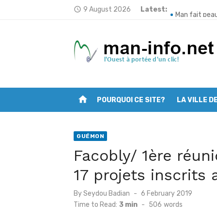
Skip
9 August 2026
Latest:
66e anniversa
access_time
to
Man fait peau
content
Banankoro: Le
Poungbè: Le s
Man: Deux mor
home
POURQUOI CE SITE?
LA VILLE D
Kartoudouo: L
Bakoubly: Le 
GUÉMON
Tougbo: Le so
Facobly/ 1ère réun
Mélapleu: L’i
17 projets inscrit
Sandougou- So
Posted
By
Seydou Badian
6 February 2019
on
Time to Read:
3 min
-
506
words