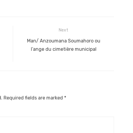
Next
Next
Man/ Anzoumana Soumahoro ou
post:
l’ange du cimetière municipal
l
d.
Required fields are marked
*