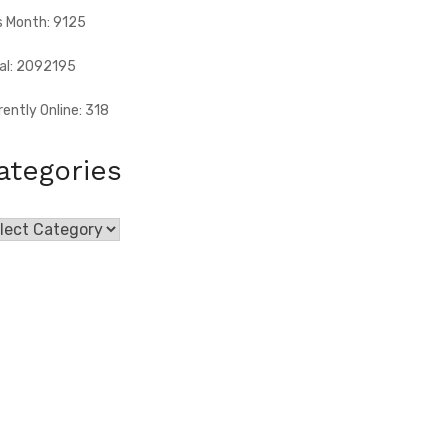
s Month: 9125
al: 2092195
rently Online: 318
ategories
egories