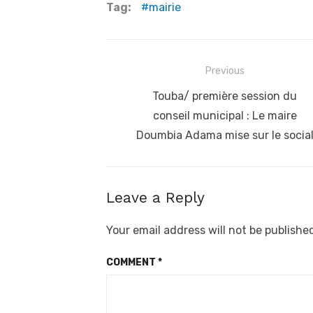
Tag:
mairie
Post
Previous
navigation
Previous
Touba/ première session du
post:
conseil municipal : Le maire
Doumbia Adama mise sur le socia
Leave a Reply
Your email address will not be publishe
COMMENT
*