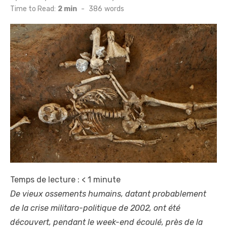
on
Time to Read:
2 min
-
386
words
Temps de lecture :
< 1
minute
De vieux ossements humains, datant probablement
de la crise militaro-politique de 2002, ont été
découvert, pendant le week-end écoulé, près de la