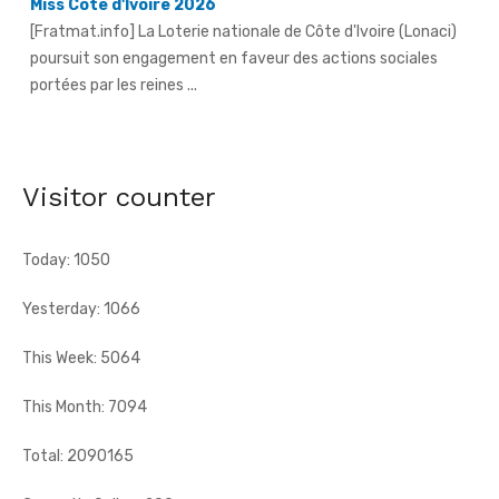
[Fratmat.info] La Loterie nationale de Côte d'Ivoire (Lonaci)
poursuit son engagement en faveur des actions sociales
portées par les reines ...
Grand-Bassam - Le Réseau des jeunes cadres du Sud-
Comoé offre du matériel médical à 4 structures
sanitaires
Visitor counter
[Fratmat.info] Le Réseau des jeunes cadres du Sud-Comoé,
dirigé par Eliame Niamkey, a remis, le jeudi 6 août 2026, au ...
Today: 1050
Yesterday: 1066
This Week: 5064
This Month: 7094
Total: 2090165