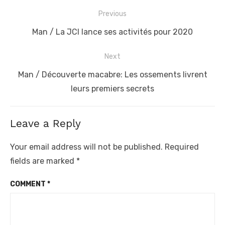
Post
Previous
navigation
Previous
Man / La JCI lance ses activités pour 2020
post:
Next
Next
Man / Découverte macabre: Les ossements livrent
post:
leurs premiers secrets
Leave a Reply
Your email address will not be published.
Required
fields are marked
*
COMMENT
*