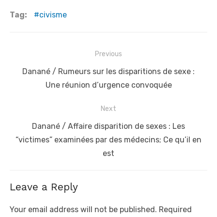
Tag:
civisme
Post
Previous
navigation
Previous
Danané / Rumeurs sur les disparitions de sexe :
post:
Une réunion d’urgence convoquée
Next
Next
Danané / Affaire disparition de sexes : Les
post:
“victimes” examinées par des médecins; Ce qu’il en
est
Leave a Reply
Your email address will not be published.
Required