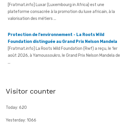
plateforme consacrée à la promotion du luxe africain, à la
valorisation des métiers ...
Protection de l'environnement - La Roots Wild
Foundation distinguée au Grand Prix Nelson Mandela
[Fratmat.info] La Roots Wild Foundation (Rwf) a reçu, le 1er
août 2026, à Yamoussoukro, le Grand Prix Nelson Mandela de
...
Hervé Renard à la tête des Éléphants - Idriss Diallo
justifie son choix
[Fratmat.info] L'expérience, la connaissance du football
Visitor counter
africain et la capacité d'adaptation du technicien français
justifient, selon la Fif, son choix ...
Today: 620
Yesterday: 1066