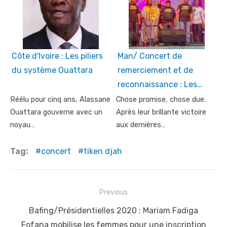
Côte d'Ivoire : Les piliers
Man/ Concert de
du système Ouattara
remerciement et de
reconnaissance : Les…
Réélu pour cinq ans, Alassane
Chose promise, chose due.
Ouattara gouverne avec un
Après leur brillante victoire
noyau…
aux dernières…
Tag:
concert
tiken djah
Post
Previous
navigation
Previous
Bafing/Présidentielles 2020 : Mariam Fadiga
post:
Fofana mobilise les femmes pour une inscription