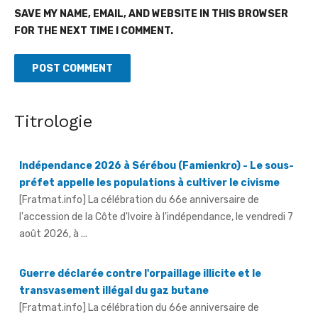
SAVE MY NAME, EMAIL, AND WEBSITE IN THIS BROWSER
FOR THE NEXT TIME I COMMENT.
Titrologie
Indépendance 2026 à Sérébou (Famienkro) - Le sous-
préfet appelle les populations à cultiver le civisme
[Fratmat.info] La célébration du 66e anniversaire de
l'accession de la Côte d'Ivoire à l'indépendance, le vendredi 7
août 2026, à ...
Guerre déclarée contre l'orpaillage illicite et le
transvasement illégal du gaz butane
[Fratmat.info] La célébration du 66e anniversaire de
l'indépendance de la Côte d'Ivoire à Aboisso, le vendredi 7 août
2026, a ...