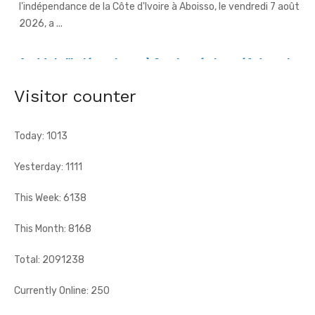
An 66 de l'indépendance à Sandegué - Le préfet rend
hommage au Président Ouattara pour la consolidation
de la paix
[Fratmat.info] La ville de Sandegué, dans la région du
Visitor counter
Gontougo, a célébré, le vendredi 7 août 2026, le 66e
anniversaire ...
Today: 1013
Yesterday: 1111
This Week: 6138
This Month: 8168
Total: 2091238
Currently Online: 250