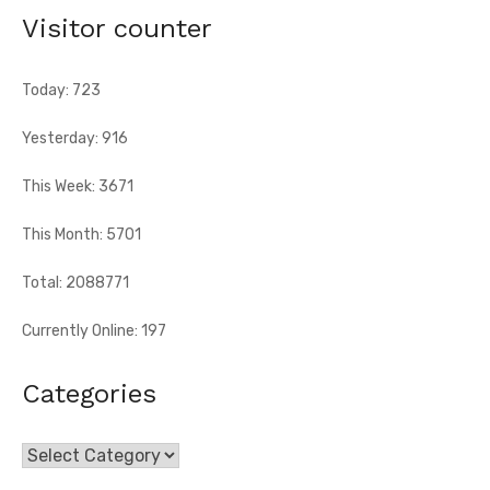
appelle à la mobilisation exceptionnelle
Visitor counter
[Fratmat.info] À 72 heures de la célébration du 66e
anniversaire de l'indépendance de la Côte d'Ivoire, Dr Euphrasie
Today: 723
N'Guessan, vice-présidente ...
Yesterday: 916
This Week: 3671
This Month: 5701
Total: 2088771
Currently Online: 197
Categories
Categories