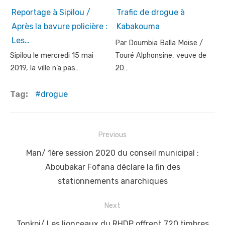
Reportage à Sipilou /
Trafic de drogue à
Après la bavure policière :
Kabakouma
Les…
Par Doumbia Balla Moïse /
Sipilou le mercredi 15 mai
Touré Alphonsine, veuve de
2019, la ville n’a pas…
20…
Tag:
drogue
Post
Previous
navigation
Previous
Man/ 1ère session 2020 du conseil municipal :
post:
Aboubakar Fofana déclare la fin des
stationnements anarchiques
Next
Next
Tonkpi/ Les lionceaux du RHDP offrent 720 timbres