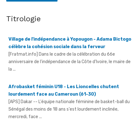
Titrologie
Village de l'indépendance à Yopougon - Adama Bictogo
célèbre la cohésion sociale dans la ferveur
[Fratmat.info] Dans le cadre de la célébration du 66e
anniversaire de l'indépendance de la Côte d'Ivoire, le maire de
la ...
Afrobasket féminin U18 - Les Lioncelles chutent
lourdement face au Cameroun (61-30)
[APS] Dakar -- L'équipe nationale féminine de basket-ball du
Sénégal des moins de 18 ans s'est lourdement inclinée,
mercredi, face ...
66e anniversaire du pays - Dr Euphrasie N'Guessan,
déléguée communale Pdci-Rda Yopougon-Centre 1,