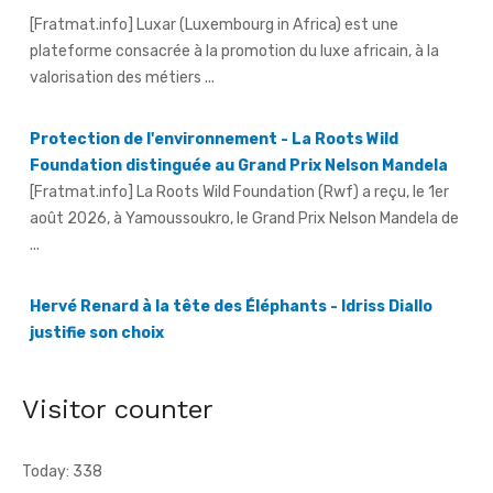
valorisation des métiers ...
Protection de l'environnement - La Roots Wild
Foundation distinguée au Grand Prix Nelson Mandela
[Fratmat.info] La Roots Wild Foundation (Rwf) a reçu, le 1er
août 2026, à Yamoussoukro, le Grand Prix Nelson Mandela de
...
Hervé Renard à la tête des Éléphants - Idriss Diallo
justifie son choix
[Fratmat.info] L'expérience, la connaissance du football
africain et la capacité d'adaptation du technicien français
justifient, selon la Fif, son choix ...
Visitor counter
Today: 338