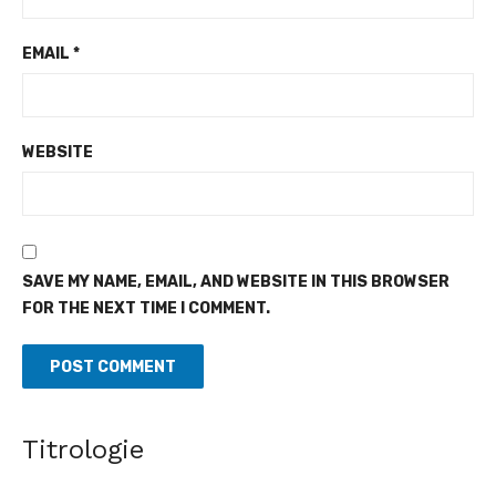
EMAIL
*
WEBSITE
SAVE MY NAME, EMAIL, AND WEBSITE IN THIS BROWSER
FOR THE NEXT TIME I COMMENT.
Clôture de la première édition des Masterclass Luxar -
Célébration des talents et des savoir-faire africains
Titrologie
[Fratmat.info] Luxar (Luxembourg in Africa) est une
plateforme consacrée à la promotion du luxe africain, à la