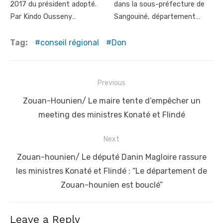
2017 du président adopté.
dans la sous-préfecture de
Par Kindo Ousseny…
Sangouiné, département…
Tag:
conseil régional
Don
Post
Previous
navigation
Previous
Zouan-Hounien/ Le maire tente d’empêcher un
post:
meeting des ministres Konaté et Flindé
Next
Next
Zouan-hounien/ Le député Danin Magloire rassure
post:
les ministres Konaté et Flindé : “Le département de
Zouan-hounien est bouclé”
Leave a Reply