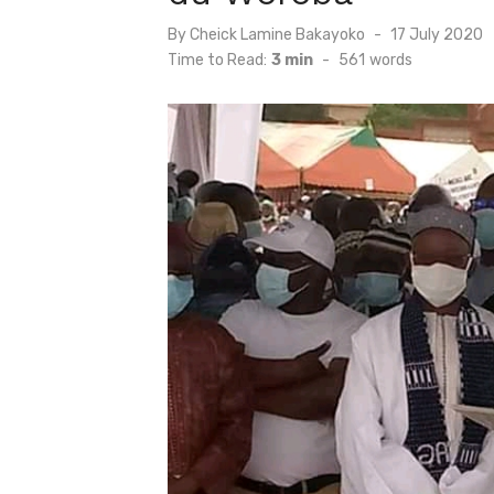
Posted
By
Cheick Lamine Bakayoko
17 July 2020
on
Time to Read:
3 min
-
561
words