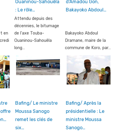
…
Ouaninou-Sahouêla
d'Amadou Gon,
: Le rôle…
Bakayoko Abdoul…
Attendu depuis des
décennies, le bitumage
st en
de l'axe Touba-
Bakayoko Abdoul
credi
Ouaninou-Sahouêla
Dramane, maire de la
long…
commune de Koro, par…
stre
Bafing/ Le ministre
Bafing/ Après la
offre
Moussa Sanogo
présidentielle : Le
en…
remet les clés de
ministre Moussa
six…
Sanogo…