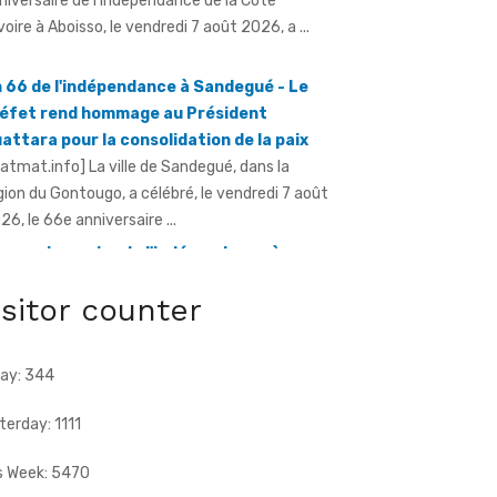
 66 de l'indépendance à Sandegué - Le
éfet rend hommage au Président
attara pour la consolidation de la paix
ratmat.info] La ville de Sandegué, dans la
gion du Gontougo, a célébré, le vendredi 7 août
26, le 66e anniversaire ...
e anniversaire de l'indépendance à
ugbo - Le sous-préfet appelle à l'union
ce à la menace terroriste
ratmat.info] À l'occasion de la célébration du
e anniversaire de l'indépendance de la Côte
isitor counter
Ivoire, le sous-préfet de Tougbo, dans ...
ay: 344
terday: 1111
s Week: 5470