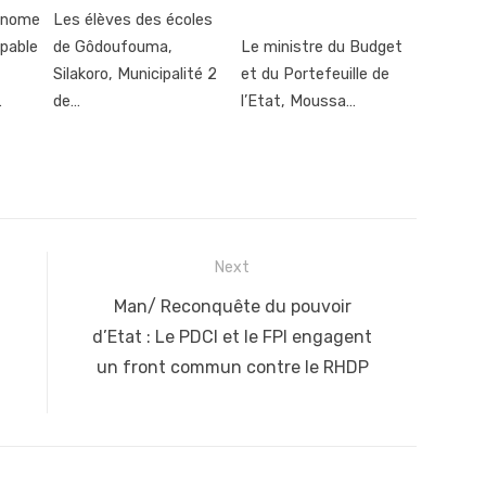
onome
Les élèves des écoles
apable
de Gôdoufouma,
Le ministre du Budget
Silakoro, Municipalité 2
et du Portefeuille de
…
de…
l’Etat, Moussa…
Next
Next
Man/ Reconquête du pouvoir
post:
d’Etat : Le PDCI et le FPI engagent
un front commun contre le RHDP