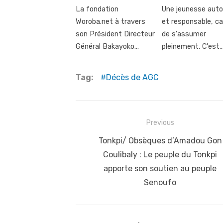
La fondation
Une jeunesse aut
Woroba.net à travers
et responsable, c
son Président Directeur
de s'assumer
Général Bakayoko…
pleinement. C'est
Tag:
Décès de AGC
Post
Previous
navigation
Previous
Tonkpi/ Obsèques d’Amadou Gon
post:
Coulibaly : Le peuple du Tonkpi
apporte son soutien au peuple
Senoufo