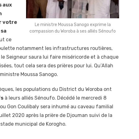
s aux
n
r votre
Le ministre Moussa Sanogo exprime la
 sa
compassion du Woroba à ses alliés Sénoufo
out ce
oulette notamment les infrastructures routières,
s, le Seigneur saura lui faire miséricorde et à chaque
sées, tout cela sera des prières pour lui. Qu’Allah
le ministre Moussa Sanogo.
èques, les populations du District du Woroba ont
fs
à leurs alliés Sénoufo. Décédé le mercredi 8
adou Gon Coulibaly sera inhumé au caveau familial
juillet 2020 après la prière de Djouman suivi de la
stade municipal de Korogho.