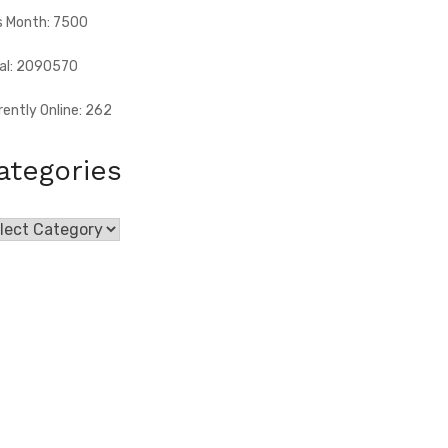
s Month: 7500
al: 2090570
rently Online: 262
ategories
egories