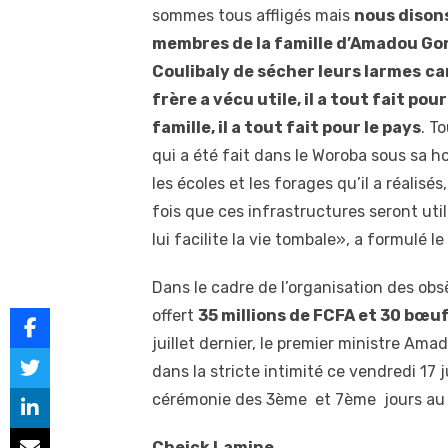
sommes tous affligés mais
nous dison
membres de la famille d’Amadou Go
Coulibaly de sécher leurs larmes
ca
frère a vécu utile, il a tout fait pour
famille, il a tout fait pour le pays
. T
qui a été fait dans le Woroba sous sa h
les écoles et les forages qu’il a réalisé
fois que ces infrastructures seront utili
lui facilite la vie tombale», a formulé 
Dans le cadre de l’organisation des obs
offert
35 millions de FCFA et 30 bœu
juillet dernier, le premier ministre Am
dans la stricte intimité ce vendredi 17 
cérémonie des 3ème et 7ème jours au 
Cheick Lamine