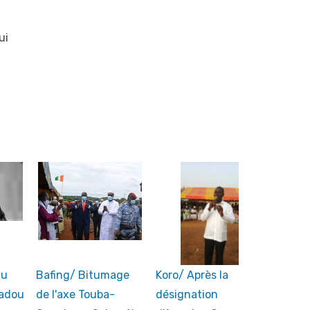
ui
du
Bafing/ Bitumage
Koro/ Après la
madou
de l'axe Touba-
désignation