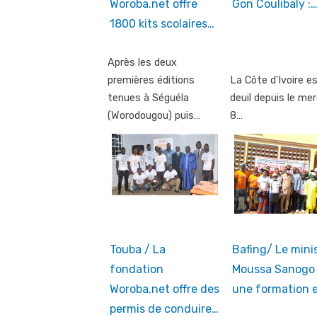
Woroba.net offre
Gon Coulibaly :
1800 kits scolaires…
Après les deux
premières éditions
La Côte d'Ivoire e
tenues à Séguéla
deuil depuis le mer
(Worodougou) puis…
8…
Touba / La
Bafing/ Le mini
fondation
Moussa Sanogo 
Woroba.net offre des
une formation 
permis de conduire…