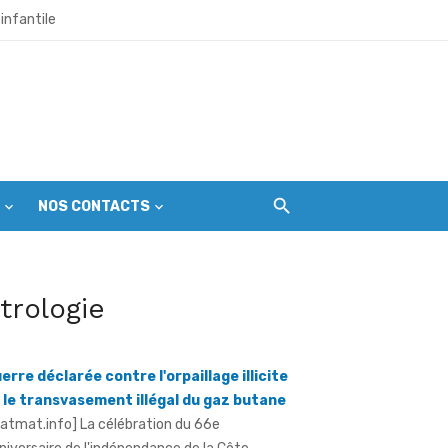
infantile
et citoyens
 l’échéance du 1er septembre
NOS CONTACTS
ir les premières gardiennes du parc
itrologie
ine mondial en péril
erre déclarée contre l'orpaillage illicite
 le transvasement illégal du gaz butane
ratmat.info] La célébration du 66e
niversaire de l'indépendance de la Côte
Ivoire à Aboisso, le vendredi 7 août 2026, a ...