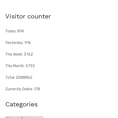
appelle à la mobilisation exceptionnelle
[Fratmat.info] À 72 heures de la célébration du 66e
Visitor counter
anniversaire de l'indépendance de la Côte d'Ivoire, Dr Euphrasie
N'Guessan, vice-présidente ...
Today: 814
Yesterday: 916
This Week: 3762
This Month: 5792
Total: 2088862
Currently Online: 178
Categories