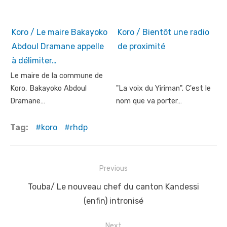
Koro / Le maire Bakayoko
Koro / Bientôt une radio
Abdoul Dramane appelle
de proximité
à délimiter…
Le maire de la commune de
Koro, Bakayoko Abdoul
"La voix du Yiriman". C'est le
Dramane…
nom que va porter…
Tag:
koro
rhdp
Post
Previous
navigation
Previous
Touba/ Le nouveau chef du canton Kandessi
post:
(enfin) intronisé
Next