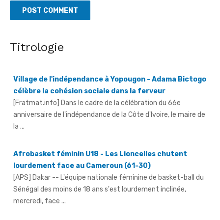
Titrologie
Village de l'indépendance à Yopougon - Adama Bictogo
célèbre la cohésion sociale dans la ferveur
[Fratmat.info] Dans le cadre de la célébration du 66e
anniversaire de l'indépendance de la Côte d'Ivoire, le maire de
la ...
Afrobasket féminin U18 - Les Lioncelles chutent
lourdement face au Cameroun (61-30)
[APS] Dakar -- L'équipe nationale féminine de basket-ball du
Sénégal des moins de 18 ans s'est lourdement inclinée,
mercredi, face ...
66e anniversaire du pays - Dr Euphrasie N'Guessan,
déléguée communale Pdci-Rda Yopougon-Centre 1,