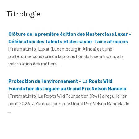
Titrologie
Clôture de la première édition des Masterclass Luxar -
Célébration des talents et des savoir-faire africains
[Fratmat.info] Luxar (Luxembourg in Africa) est une
plateforme consacrée à la promotion du luxe africain, à la
valorisation des métiers ...
Protection de l'environnement - La Roots Wild
Foundation distinguée au Grand Prix Nelson Mandela
[Fratmat.info] La Roots Wild Foundation (Rwf) a reçu, le 1er
août 2026, à Yamoussoukro, le Grand Prix Nelson Mandela de
...
Hervé Renard à la tête des Éléphants - Idriss Diallo
justifie son choix
[Fratmat.info] L'expérience, la connaissance du football