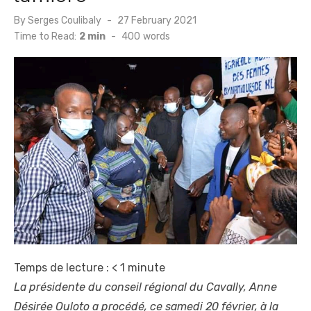
Posted
By
Serges Coulibaly
27 February 2021
on
Time to Read:
2 min
-
400
words
Temps de lecture :
< 1
minute
La présidente du conseil régional du Cavally, Anne
Désirée Ouloto a procédé, ce samedi 20 février, à la