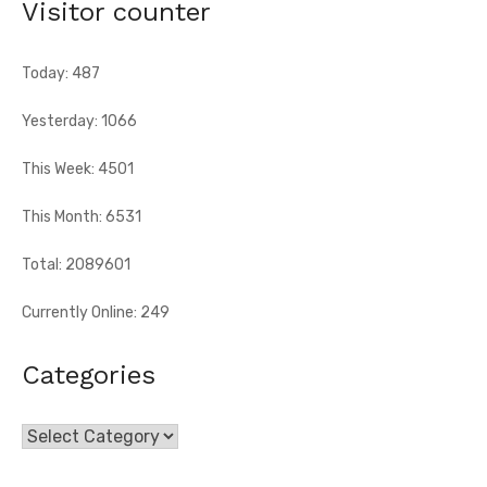
Visitor counter
africain et la capacité d'adaptation du technicien français
justifient, selon la Fif, son choix ...
Today: 487
Yesterday: 1066
This Week: 4501
This Month: 6531
Total: 2089601
Currently Online: 249
Categories
Categories