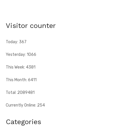
Hervé Renard à la tête des Éléphants - Idriss Diallo
justifie son choix
[Fratmat.info] L'expérience, la connaissance du football
Visitor counter
africain et la capacité d'adaptation du technicien français
justifient, selon la Fif, son choix ...
Today: 367
Yesterday: 1066
This Week: 4381
This Month: 6411
Total: 2089481
Currently Online: 254
Categories