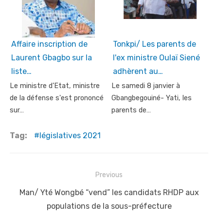
Affaire inscription de
Tonkpi/ Les parents de
Laurent Gbagbo sur la
l'ex ministre Oulaï Siené
liste…
adhèrent au…
Le ministre d’Etat, ministre
Le samedi 8 janvier à
de la défense s'est prononcé
Gbangbegouiné- Yati, les
sur…
parents de…
Tag:
législatives 2021
Post
Previous
navigation
Previous
Man/ Yté Wongbé “vend” les candidats RHDP aux
post:
populations de la sous-préfecture