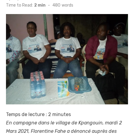
on
Time to Read:
2 min
-
480
words
Temps de lecture :
2
minutes
En campagne dans le village de Kpangouin, mardi 2
Mars 2021, Florentine Fahe a dénoncé auprès des