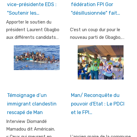
vice-présidente EDS :
fédération FPI Gor
"Soutenir les…
"désillusionnée" fait…
Apporter le soutien du
président Laurent Gbagbo
C'est un coup dur pour le
aux différents candidats…
nouveau parti de Gbagbo,…
Témoignage d’un
Man/ Reconquête du
immigrant clandestin
pouvoir d'Etat : Le PDCI
rescapé de Man
et le FPI…
Interview Diomandé
Mamadou dit Américain.
« Ceux qui meurent en
L'ancien maire de la commune