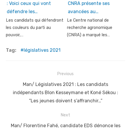
: Voici ceux qui vont
CNRA présente ses
défendre les…
avancées au…
Les candidats qui défendront
Le Centre national de
les couleurs du parti au
recherche agronomique
pouvoir,…
(CNRA) a marqué les…
Tag:
législatives 2021
Post
Previous
navigation
Previous
Man/ Législatives 2021 : Les candidats
post:
indépendants Blon Kesseymane et Koné Sékou :
“Les jeunes doivent s’affranchir…”
Next
Next
Man/ Florentine Fahé, candidate EDS dénonce les