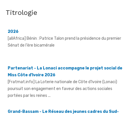
Revue de presse de l'Afrique francophone du 07 août
2026
Titrologie
[allAfrica] Bénin : Patrice Talon prend la présidence du premier
Sénat de l'ère bicamérale
Partenariat - La Lonaci accompagne le projet social de
Miss Côte d'Ivoire 2026
[Fratmat.info] La Loterie nationale de Côte d'Ivoire (Lonaci)
poursuit son engagement en faveur des actions sociales
portées par les reines ...
Grand-Bassam - Le Réseau des jeunes cadres du Sud-
Comoé offre du matériel médical à 4 structures
sanitaires
[Fratmat.info] Le Réseau des jeunes cadres du Sud-Comoé,
dirigé par Eliame Niamkey, a remis, le jeudi 6 août 2026, au ...