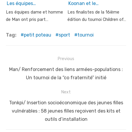
Les équipes…
Koonan et le…
Les équipes dame et homme
Les finalistes de la 16ième
de Man ont pris part…
édition du tournoi Children of…
Tag:
petit poteau
sport
tournoi
Post
Previous
navigation
Previous
Man/ Renforcement des liens armées-populations :
post:
Un tournoi de la “co fraternité” initié
Next
Next
Tonkpi/ Insertion socioéconomique des jeunes filles
post:
vulnérables : 58 jeunes filles reçoivent des kits et
outils d’installation