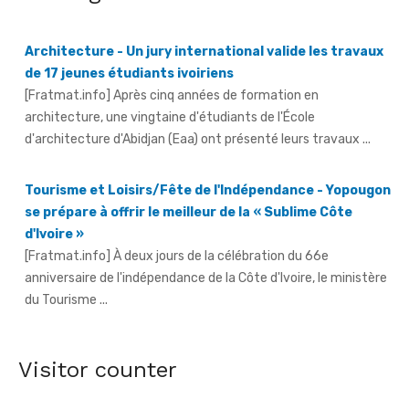
Architecture - Un jury international valide les travaux
de 17 jeunes étudiants ivoiriens
[Fratmat.info] Après cinq années de formation en
architecture, une vingtaine d'étudiants de l'École
d'architecture d'Abidjan (Eaa) ont présenté leurs travaux ...
Tourisme et Loisirs/Fête de l'Indépendance - Yopougon
se prépare à offrir le meilleur de la « Sublime Côte
d'Ivoire »
[Fratmat.info] À deux jours de la célébration du 66e
anniversaire de l'indépendance de la Côte d'Ivoire, le ministère
du Tourisme ...
Fête de l'indépendance - L'Inde à l'honneur, avec un
contingent militaire au défilé
[Fratmat.info] Un contingent de l'armée indienne participera
pour la première fois au défilé du 7 août à Yopougon.
Visitor counter