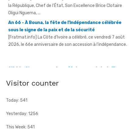
An 66 - À Bouna, la fête de l'Indépendance célébrée
sous le signe de la paix et de la sécurité
[Fratmat.info] La Côte d'Ivoire a célébré, ce vendredi 7 août
2026, le 66e anniversaire de son accession à l'indépendance.
AN 66 - Abengourou - Le préfet engage la bataille
contre les fléaux qui freinent le développement
[Fratmat.info] La célébration du 66e anniversaire de
l'indépendance de la Côte d'Ivoire, ce vendredi 7 août 2026 à
Abengourou, a ...
Visitor counter
Today: 541
Yesterday: 1256
This Week: 541