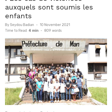
auxquels sont soumis les
enfants
Posted
By
Seydou Badian
10 November 2021
on
Time to Read:
4 min
-
809
words