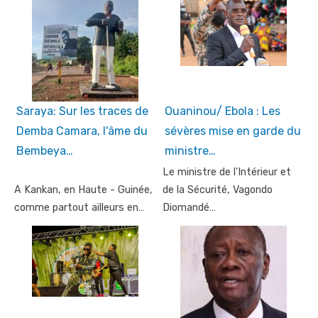
Saraya: Sur les traces de
Ouaninou/ Ebola : Les
Demba Camara, l'âme du
sévères mise en garde du
Bembeya…
ministre…
Le ministre de l'Intérieur et
A Kankan, en Haute - Guinée,
de la Sécurité, Vagondo
comme partout ailleurs en…
Diomandé…