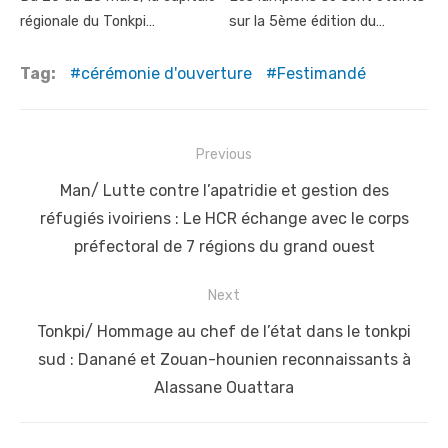
régionale du Tonkpi…
sur la 5ème édition du…
Tag:
cérémonie d'ouverture
Festimandé
Post
Previous
navigation
Previous
Man/ Lutte contre l’apatridie et gestion des
post:
réfugiés ivoiriens : Le HCR échange avec le corps
préfectoral de 7 régions du grand ouest
Next
Next
Tonkpi/ Hommage au chef de l’état dans le tonkpi
post:
sud : Danané et Zouan-hounien reconnaissants à
Alassane Ouattara