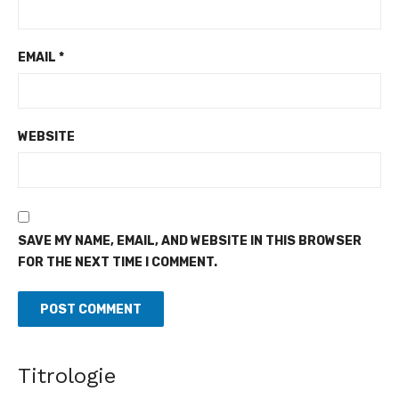
EMAIL
*
WEBSITE
SAVE MY NAME, EMAIL, AND WEBSITE IN THIS BROWSER
FOR THE NEXT TIME I COMMENT.
Guerre déclarée contre l'orpaillage illicite et le
transvasement illégal du gaz butane
[Fratmat.info] La célébration du 66e anniversaire de
Titrologie
l'indépendance de la Côte d'Ivoire à Aboisso, le vendredi 7 août
2026, a ...