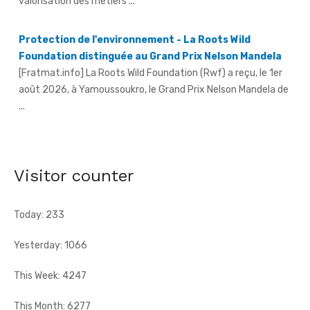
Foundation distinguée au Grand Prix Nelson Mandela
[Fratmat.info] La Roots Wild Foundation (Rwf) a reçu, le 1er
août 2026, à Yamoussoukro, le Grand Prix Nelson Mandela de
...
Hervé Renard à la tête des Éléphants - Idriss Diallo
justifie son choix
[Fratmat.info] L'expérience, la connaissance du football
africain et la capacité d'adaptation du technicien français
justifient, selon la Fif, son choix ...
Visitor counter
Today: 233
Yesterday: 1066
This Week: 4247
This Month: 6277