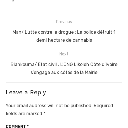
Post
Previous
navigation
Previous
Man/ Lutte contre la drogue : La police détruit 1
post:
demi hectare de cannabis
Next
Next
Biankouma/ État civil : L’ONG Likoleh Côte d’Ivoire
post:
s’engage aux côtés de la Mairie
Leave a Reply
Your email address will not be published.
Required
fields are marked
*
COMMENT
*