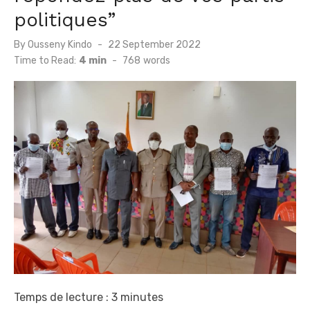
politiques”
Posted
By
Ousseny Kindo
22 September 2022
on
Time to Read:
4 min
-
768
words
Temps de lecture :
3
minutes