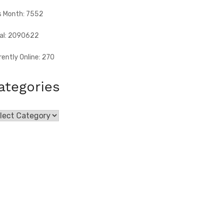
s Month: 7552
al: 2090622
rently Online: 270
ategories
egories