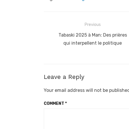
Post
Previous
navigation
Previous
Tabaski 2025 à Man: Des prières
post:
qui interpellent le politique
Leave a Reply
Your email address will not be publishe
COMMENT
*