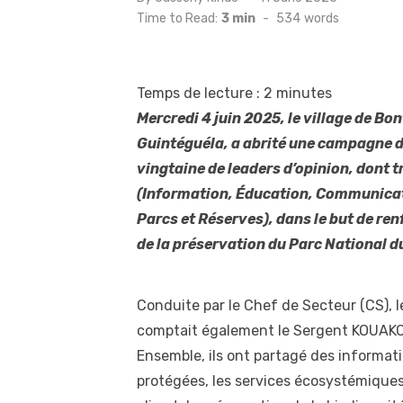
on
Time to Read:
3 min
-
534
words
Temps de lecture :
2
minutes
Mercredi 4 juin 2025, le village de B
Guintéguéla, a abrité une campagne d
vingtaine de leaders d’opinion, dont t
(Information, Éducation, Communicatio
Parcs et Réserves), dans le but de r
de la préservation du Parc National 
Conduite par le Chef de Secteur (CS), l
comptait également le Sergent KOUAKOU 
Ensemble, ils ont partagé des informati
protégées, les services écosystémique