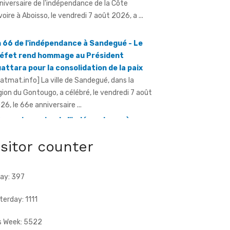
niversaire de l'indépendance de la Côte
Ivoire à Aboisso, le vendredi 7 août 2026, a ...
 66 de l'indépendance à Sandegué - Le
éfet rend hommage au Président
attara pour la consolidation de la paix
ratmat.info] La ville de Sandegué, dans la
gion du Gontougo, a célébré, le vendredi 7 août
26, le 66e anniversaire ...
e anniversaire de l'indépendance à
ugbo - Le sous-préfet appelle à l'union
isitor counter
ce à la menace terroriste
ratmat.info] À l'occasion de la célébration du
e anniversaire de l'indépendance de la Côte
ay: 397
Ivoire, le sous-préfet de Tougbo, dans ...
terday: 1111
s Week: 5522