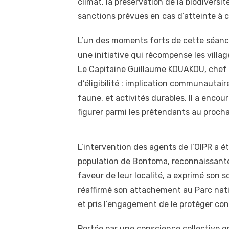
climat, la préservation de la biodiversité
sanctions prévues en cas d’atteinte à 
L’un des moments forts de cette séance 
une initiative qui récompense les villa
Le Capitaine Guillaume KOUAKOU, chef s
d’éligibilité : implication communautair
faune, et activités durables. Il a enc
figurer parmi les prétendants au procha
L’intervention des agents de l’OIPR a é
population de Bontoma, reconnaissante 
faveur de leur localité, a exprimé son s
réaffirmé son attachement au Parc nati
et pris l’engagement de le protéger co
Portée par une conscience collective 