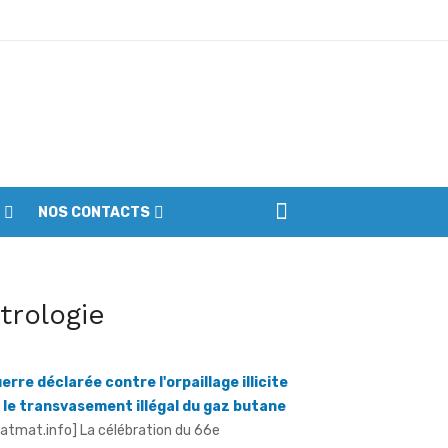
ptembre
NOS CONTACTS
iennes du parc
itrologie
erre déclarée contre l'orpaillage illicite
 le transvasement illégal du gaz butane
ratmat.info] La célébration du 66e