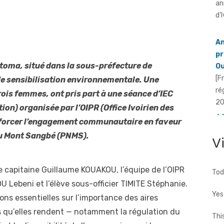
an
d'
An
pr
ontoma, situé dans la sous-préfecture de
Ou
[F
e sensibilisation environnementale. Une
ré
rois femmes, ont pris part à une séance d’IEC
20
n) organisée par l’OIPR (Office Ivoirien des
66
enforcer l’engagement communautaire en faveur
To
du Mont Sangbé (PNMS).
V
fa
[F
66
e capitaine Guillaume KOUAKOU, l’équipe de l’OIPR
Tod
d'
Lebeni et l’élève sous-officier TIMITE Stéphanie.
Yes
ons essentielles sur l’importance des aires
s qu’elles rendent — notamment la régulation du
Thi