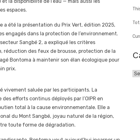
 et la disponibilité de l’eau — mais aussi les
Thi
ces espaces.
Tot
a été la présentation du Prix Vert, édition 2025,
ges engagés dans la protection de l’environnement.
Cur
ecteur Sangbé 2, a expliqué les critères
e, réduction des feux de brousse, protection de la
C
ouragé Bontoma à maintenir son élan écologique pour
in prix.
Cat
té vivement saluée par les participants. La
des efforts continus déployés par l’OIPR en
outien total à la cause environnementale. Elle a
onal du Mont Sangbé, joyau naturel de la région,
ntre toute forme de dégradation.
grandissante, Bontoma veut aujourd’hui incarner un