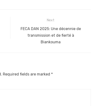
Next
Next
FECA DAN 2025: Une décennie de
post:
transmission et de fierté à
Biankouma
d.
Required fields are marked
*