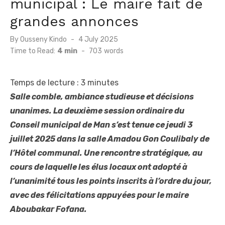
municipal : Le maire fait de
grandes annonces
Posted
By
Ousseny Kindo
4 July 2025
on
Time to Read:
4 min
-
703
words
Temps de lecture :
3
minutes
Salle comble, ambiance studieuse et décisions
unanimes. La deuxième session ordinaire du
Conseil municipal de Man s’est tenue ce jeudi 3
juillet 2025 dans la salle Amadou Gon Coulibaly de
l’Hôtel communal. Une rencontre stratégique, au
cours de laquelle les élus locaux ont adopté à
l’unanimité tous les points inscrits à l’ordre du jour,
avec des félicitations appuyées pour le maire
Aboubakar Fofana.