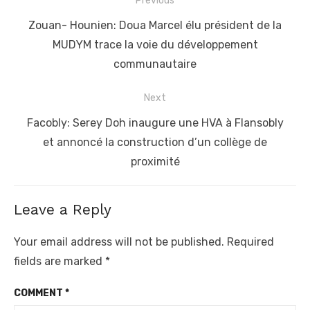
Post
Previous
navigation
Previous
Zouan- Hounien: Doua Marcel élu président de la
post:
MUDYM trace la voie du développement
communautaire
Next
Next
Facobly: Serey Doh inaugure une HVA à Flansobly
post:
et annoncé la construction d’un collège de
proximité
Leave a Reply
Your email address will not be published.
Required
fields are marked
*
COMMENT
*