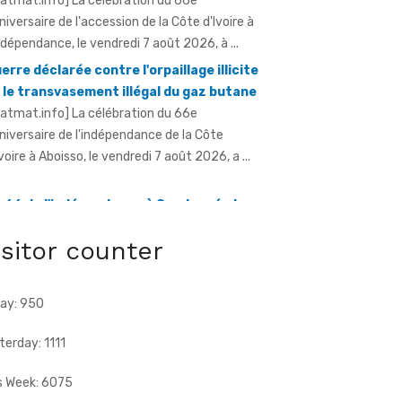
erre déclarée contre l'orpaillage illicite
 le transvasement illégal du gaz butane
ratmat.info] La célébration du 66e
niversaire de l'indépendance de la Côte
Ivoire à Aboisso, le vendredi 7 août 2026, a ...
 66 de l'indépendance à Sandegué - Le
éfet rend hommage au Président
attara pour la consolidation de la paix
ratmat.info] La ville de Sandegué, dans la
isitor counter
gion du Gontougo, a célébré, le vendredi 7 août
26, le 66e anniversaire ...
ay: 950
terday: 1111
s Week: 6075