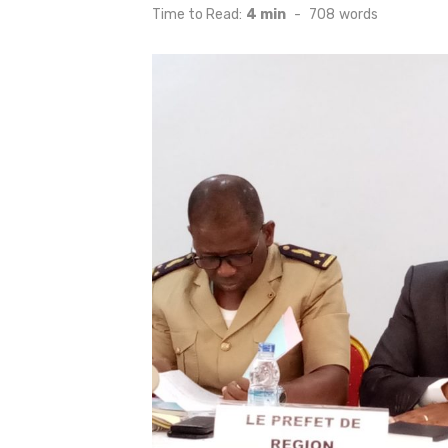
on
Time to Read:
4 min
-
708
words