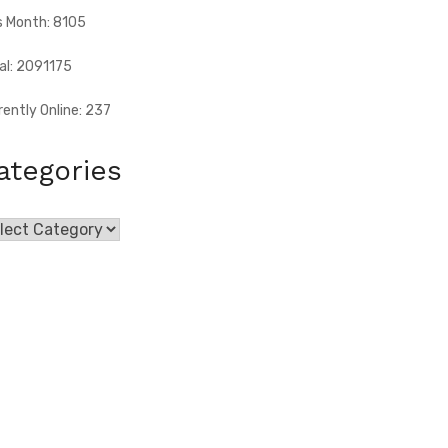
s Month: 8105
al: 2091175
rently Online: 237
ategories
egories