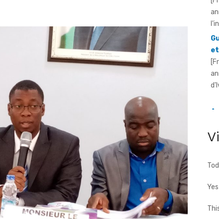
Gu
et
[F
an
d'
An
pr
Ou
[F
V
ré
20
Tod
Yes
Thi