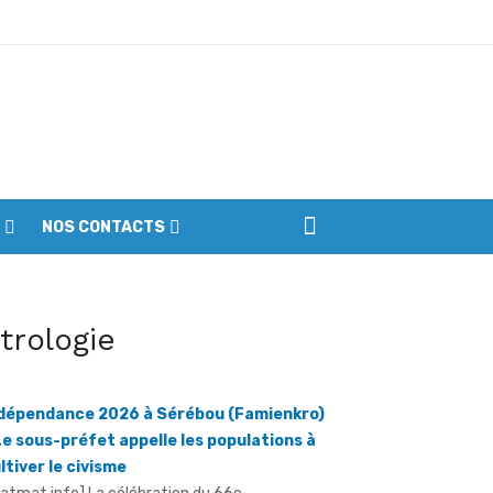
iennes du parc
NOS CONTACTS
itrologie
dépendance 2026 à Sérébou (Famienkro)
ptembre
Le sous-préfet appelle les populations à
ltiver le civisme
ratmat.info] La célébration du 66e
niversaire de l'accession de la Côte d'Ivoire à
indépendance, le vendredi 7 août 2026, à ...